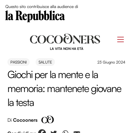
Close Me
Questo sito contribuisce alla audience di
Skip
to
Men
content
LA VITA NON HA ETÀ
PASSIONI
SALUTE
23 Giugno 2024
Giochi per la mente e la
memoria: mantenete giovane
la testa
Di
Cocooners