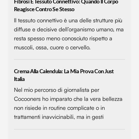
pubblicità e social media, i quali potrebbero combinarle
Fibrosi E Tessuto Connettivo: Quando Il Corpo
con altre informazioni che hai fornito loro o che hanno
Reagisce Contro Se Stesso
raccolto dal tuo utilizzo dei loro servizi.
Il tessuto connettivo è una delle strutture più
diffuse e decisive dell’organismo umano, ma
resta spesso meno conosciuto rispetto a
muscoli, ossa, cuore o cervello.
Crema Alla Calendula: La Mia Prova Con Just
Italia
Nel mio percorso di giornalista per
Cocooners ho imparato che la vera bellezza
non risiede in routine complicate o in
trattamenti inavvicinabili, ma in gesti