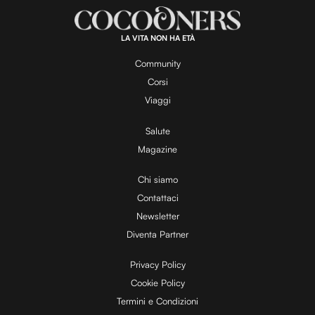
a
d
e
:
1
0
0
.
LA VITA NON HA ETÀ
0
y
0
%
Community
Corsi
V
Viaggi
Salute
Magazine
i
Chi siamo
Contattaci
d
Newsletter
Diventa Partner
e
Privacy Policy
Cookie Policy
Termini e Condizioni