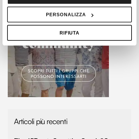
Con il tuo consenso, vorremmo anche:
PERSONALIZZA
raccogliere informazioni sulla tua posizione
geografica, con un'approssimazione di qualche
RIFIUTA
metro,
Identificare il tuo dispositivo, scansionandolo
attivamente alla ricerca di caratteristiche specifiche
(impronte digitali).
Approfondisci come vengono elaborati i tuoi dati personali
e imposta le tue preferenze nella
sezione dettagli
. Puoi
modificare o ritirare il tuo consenso in qualsiasi momento
dalla Dichiarazione sui cookie.
Utilizziamo i cookie per personalizzare contenuti ed
annunci, per fornire funzionalità dei social media e per
analizzare il nostro traffico. Condividiamo inoltre
Articoli più recenti
informazioni sul modo in cui utilizzi il nostro sito con i
nostri partner che si occupano di analisi dei dati web,