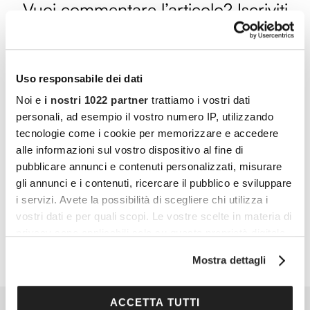
Vuoi commentare l’articolo? Iscriviti
alla community e partecipa alla
discussione.
Uso responsabile dei dati
Cocooners è una community che aggrega
Noi e
i nostri 1022 partner
trattiamo i vostri dati
persone appassionate, piene di interessi e
personali, ad esempio il vostro numero IP, utilizzando
gratitudine nei confronti della vita, per offrire
tecnologie come i cookie per memorizzare e accedere
loro esperienze di socialità e risorse per vivere
alle informazioni sul vostro dispositivo al fine di
al meglio.
pubblicare annunci e contenuti personalizzati, misurare
gli annunci e i contenuti, ricercare il pubblico e sviluppare
PARTECIPA ANCHE TU
i servizi. Avete la possibilità di scegliere chi utilizza i
vostri dati e per quali scopi. Le vostre scelte in materia di
privacy sono applicabili solo su questa proprietà digitale
in cui avete effettuato le vostre scelte. È possibile
Mostra dettagli
modificare o revocare il proprio consenso in qualsiasi
momento dalla Dichiarazione sui cookie o facendo clic
sull'icona di attivazione della privacy.
ACCETTA TUTTI