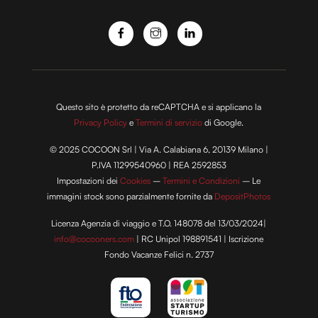
o
Questo sito è protetto da reCAPTCHA e si applicano la
Privacy Policy
e
Termini di servizio
di Google.
© 2025 COCOON Srl | Via A. Calabiana 6, 20139 Milano |
P.IVA 11299540960 | REA 2592853
Impostazioni dei
Cookies
–
Termini e Condizioni
– Le
immagini stock sono parzialmente fornite da
DepositPhotos
Licenza Agenzia di viaggio e T.O. 148078 del 13/03/2024|
info@cocooners.com
| RC Unipol 198891541 | Iscrizione
Fondo Vacanze Felici n. 2737