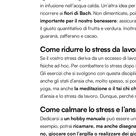
in infusione nell’acqua calda. Un’altra idea pe
ricorrere ai
fiori di Bach
. Non dimenticate, po
importante per il nostro benessere
: assicur
il giusto quantitativo di frutta e verdura. Inolt
guaranà, zafferano e cacao.
Come ridurre lo stress da lavo
Se il vostro stress deriva da un eccesso di lav
fisiche ad hoc. Per combattere lo stress dopo
Gli esercizi che si svolgono con questa discipl
anche gli stati d’ansia che, molto spesso, si po
yoga, ma anche
la meditazione o il tai chi c
d’ansia e lo stress da lavoro. Dunque, perché
Come calmare lo stress e l’ans
Dedicarsi a
un hobby manuale
può essere un’o
esempio, potrai
ricamare, ma anche disegnare
no, giocare con l’argilla o realizzare dei gio