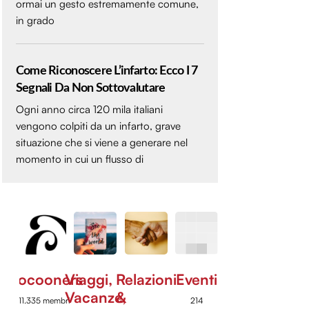
ormai un gesto estremamente comune,
in grado
Come Riconoscere L’infarto: Ecco I 7
Segnali Da Non Sottovalutare
Ogni anno circa 120 mila italiani
vengono colpiti da un infarto, grave
situazione che si viene a generare nel
momento in cui un flusso di
Cocooners
Viaggi,
Relazioni
Eventi
Vacanze,
&
11.335 membri
214