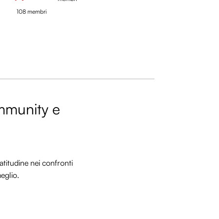
108 membri
ommunity e
titudine nei confronti
meglio.