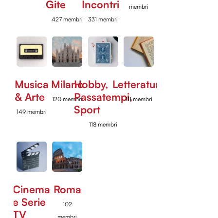
Gite
Incontri
membri
427 membri
331 membri
Musica
Milano
Hobby,
Letteratura
& Arte
Passatempi,
120 membri
111 membri
Sport
149 membri
118 membri
Cinema
Roma
e Serie
102
TV
membri