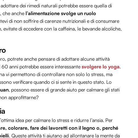
r adottare dei rimedi naturali potrebbe essere quella di
i, che anche
l’alimentazione svolge un ruolo
atevi di non soffrire di carenze nutrizionali e di consumare
re, evitate di eccedere con la caffeina, le bevande alcoliche,
ro
oro, potrete anche pensare di adottare alcune attività
 i 60 anni potrebbe essere interessante
svolgere lo yoga
.
ina vi permettono di controllare non solo lo stress, ma
ssono verificare quando ci si sente in questo stato. Lo
huan
, possono essere di grande aiuto per calmare gli stati
 non approfittarne?
ia
ttima idea per calmare lo stress e ridurre l’ansia. Per
, colorare, fare dei lavoretti con il legno o, perché
ielli
. Queste attività ti aiutano ad allontanare la mente da