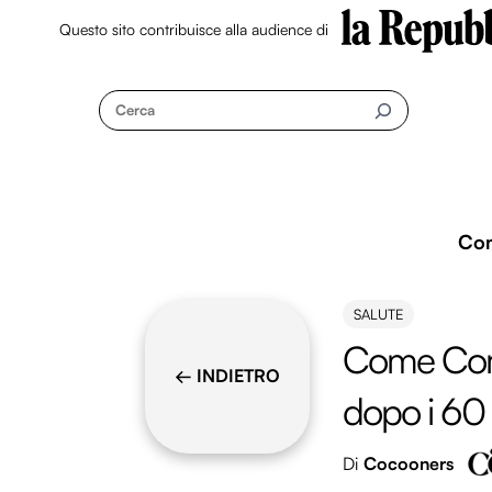
Questo sito contribuisce alla audience di
Skip
to
Cerca
content
Co
SALUTE
Come Comb
← INDIETRO
dopo i 60
Di
Cocooners