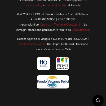
Privacy Policy
e
Termini di servizio
di Google.
© 2025 COCOON Srl | Via A. Calabiana 6, 20139 Milano |
P.IVA 11299540960 | REA 2592853
Impostazioni dei
Cookies
–
Termini e Condizioni
– Le
immagini stock sono parzialmente fornite da
DepositPhotos
Licenza Agenzia di viaggio e T.O. 148078 del 13/03/2024|
info@cocooners.com
| RC Unipol 198891541 | Iscrizione
Fondo Vacanze Felici n. 2737