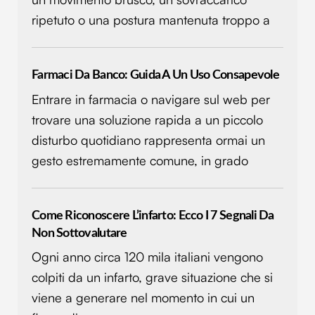
ripetuto o una postura mantenuta troppo a
Utilizziamo i cookie per personalizzare contenuti ed
annunci, per fornire funzionalità dei social media e per
analizzare il nostro traffico. Condividiamo inoltre
informazioni sul modo in cui utilizzi il nostro sito con i
Farmaci Da Banco: Guida A Un Uso Consapevole
nostri partner che si occupano di analisi dei dati web,
Entrare in farmacia o navigare sul web per
pubblicità e social media, i quali potrebbero combinarle
trovare una soluzione rapida a un piccolo
con altre informazioni che hai fornito loro o che hanno
disturbo quotidiano rappresenta ormai un
raccolto dal tuo utilizzo dei loro servizi.
gesto estremamente comune, in grado
Come Riconoscere L’infarto: Ecco I 7 Segnali Da
Non Sottovalutare
Ogni anno circa 120 mila italiani vengono
colpiti da un infarto, grave situazione che si
viene a generare nel momento in cui un