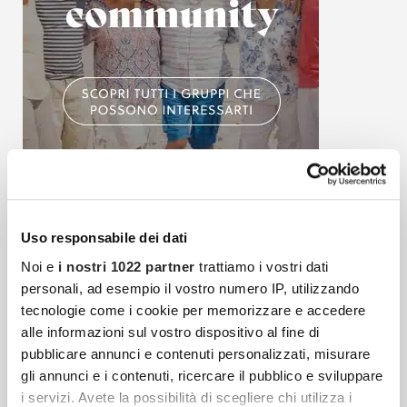
Articoli più recenti
Uso responsabile dei dati
Noi e
i nostri 1022 partner
trattiamo i vostri dati
personali, ad esempio il vostro numero IP, utilizzando
Fibrosi E Tessuto Connettivo: Quando Il Corpo
tecnologie come i cookie per memorizzare e accedere
Reagisce Contro Se Stesso
alle informazioni sul vostro dispositivo al fine di
Il tessuto connettivo è una delle strutture più
pubblicare annunci e contenuti personalizzati, misurare
gli annunci e i contenuti, ricercare il pubblico e sviluppare
diffuse e decisive dell’organismo umano, ma
i servizi. Avete la possibilità di scegliere chi utilizza i
resta spesso meno conosciuto rispetto a