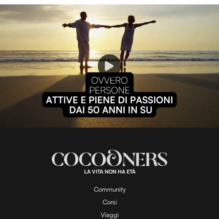
P
l
L
U
o
n
a
m
d
u
e
t
a
d
e
:
1
0
0
.
LA VITA NON HA ETÀ
0
y
0
%
Community
Corsi
Viaggi