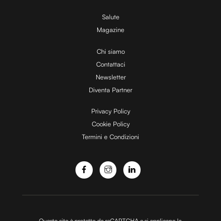
V
Salute
Magazine
i
Chi siamo
Contattaci
d
Newsletter
Diventa Partner
e
Privacy Policy
Cookie Policy
Termini e Condizioni
o
Questo sito è protetto da reCAPTCHA e si applicano la