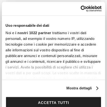
Reagisce Contro Se Stesso
Il tessuto connettivo è una delle strutture più
diffuse e decisive dell’organismo umano, ma
resta spesso meno conosciuto rispetto a
Uso responsabile dei dati
muscoli, ossa, cuore o cervello.
Noi e
i nostri 1022 partner
trattiamo i vostri dati
personali, ad esempio il vostro numero IP, utilizzando
tecnologie come i cookie per memorizzare e accedere
alle informazioni sul vostro dispositivo al fine di
Crema Alla Calendula: La Mia Prova Con Just
pubblicare annunci e contenuti personalizzati, misurare
Italia
gli annunci e i contenuti, ricercare il pubblico e sviluppare
Nel mio percorso di giornalista per
i servizi. Avete la possibilità di scegliere chi utilizza i
Cocooners ho imparato che la vera bellezza
vostri dati e per quali scopi. Le vostre scelte in materia di
privacy sono applicabili solo su questa proprietà digitale
non risiede in routine complicate o in
in cui avete effettuato le vostre scelte. È possibile
trattamenti inavvicinabili, ma in gesti
Mostra dettagli
modificare o revocare il proprio consenso in qualsiasi
momento dalla Dichiarazione sui cookie o facendo clic
sull'icona di attivazione della privacy.
ACCETTA TUTTI
Dolore Muscolare E Articolare: Come Gestirlo In