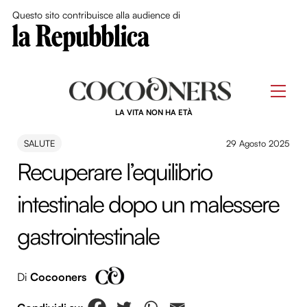
Close Me
Questo sito contribuisce alla audience di
Skip
to
Men
content
LA VITA NON HA ETÀ
SALUTE
29 Agosto 2025
Recuperare l’equilibrio
intestinale dopo un malessere
gastrointestinale
Di
Cocooners