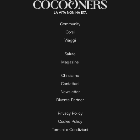
a
1
0
0
.
LA VITA NON HA ETÀ
0
y
0
%
Community
Corsi
V
Viaggi
Salute
Magazine
i
Chi siamo
Contattaci
d
Newsletter
Diventa Partner
e
Privacy Policy
Cookie Policy
Termini e Condizioni
o