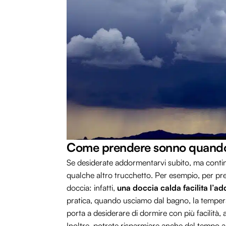
Come prendere sonno quando s
Se desiderate addormentarvi subito, ma contin
qualche altro trucchetto. Per esempio, per pre
doccia: infatti,
una doccia calda facilita l’
pratica, quando usciamo dal bagno, la tempe
porta a desiderare di dormire con più facilità, 
Inoltre, potrete risparmiare anche del tempo a