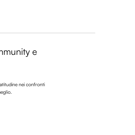
ommunity e
titudine nei confronti
meglio.