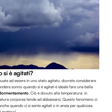
i è agitati?
uate ad essere in uno stato agitato, dovrete considerare
ndere sonno quando si è agitati è ideale fare una bella
addormentamento
. Ciò è dovuto alla temperatura: in
ratura corporea tende ad abbassarsi. Questo fenomeno ci
anche quando ci si sente agitati o in ansia per qualcosa.
l mattino!