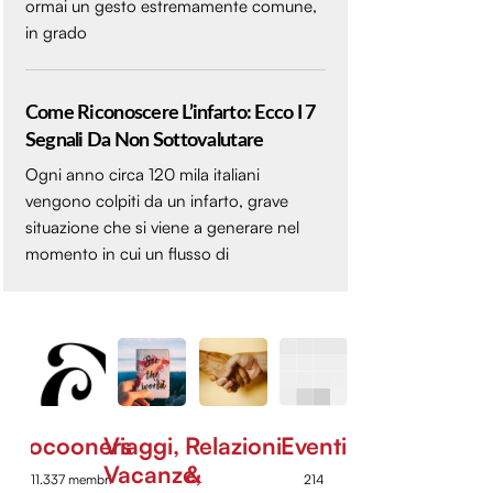
ormai un gesto estremamente comune,
in grado
Come Riconoscere L’infarto: Ecco I 7
Segnali Da Non Sottovalutare
Ogni anno circa 120 mila italiani
vengono colpiti da un infarto, grave
situazione che si viene a generare nel
momento in cui un flusso di
Cocooners
Viaggi,
Relazioni
Eventi
Vacanze,
&
11.337 membri
214