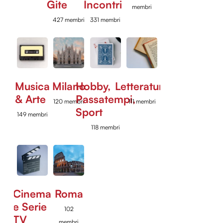
Gite
Incontri
membri
427 membri
331 membri
Musica
Milano
Hobby,
Letteratura
& Arte
Passatempi,
120 membri
111 membri
Sport
149 membri
118 membri
Cinema
Roma
e Serie
102
TV
membri