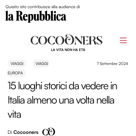
Close Me
Questo sito contribuisce alla audience di
Skip
to
Men
content
LA VITA NON HA ETÀ
VIAGGI
VIAGGI
7 Settembre 2024
EUROPA
15 luoghi storici da vedere in
Italia almeno una volta nella
vita
Di
Cocooners