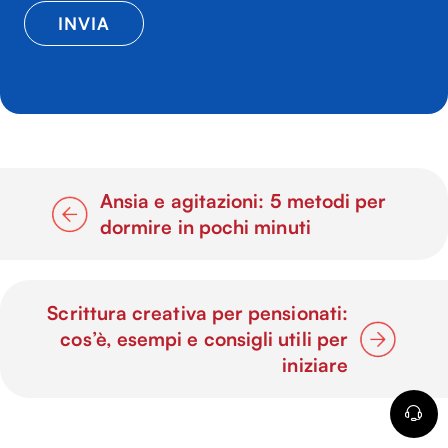
Ansia e agitazioni: 5 metodi per
dormire in pochi minuti
Scrittura creativa per pensionati:
cos’è, esempi e consigli utili per
iniziare