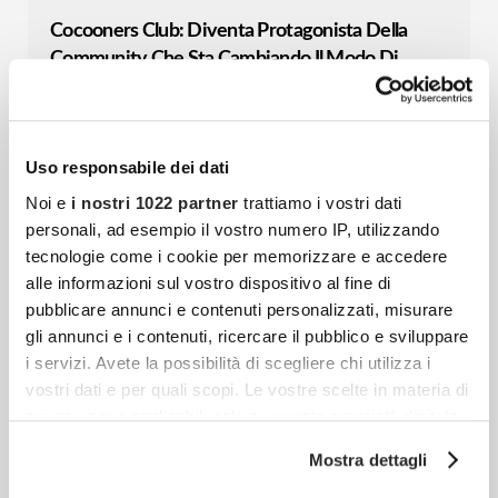
Cocooners Club: Diventa Protagonista Della
Community Che Sta Cambiando Il Modo Di
Vivere Dopo I 55 Anni
C’è un momento, nella vita di ogni
community, in cui non basta più crescere:
Uso responsabile dei dati
bisogna fare un passo in avanti. Cocooners
Noi e
i nostri 1022 partner
trattiamo i vostri dati
è nata con un’idea
personali, ad esempio il vostro numero IP, utilizzando
tecnologie come i cookie per memorizzare e accedere
alle informazioni sul vostro dispositivo al fine di
Stai Pensando Di Comprare Un Nuovo Tappeto?
pubblicare annunci e contenuti personalizzati, misurare
Ecco Cosa Tenere A Mente
gli annunci e i contenuti, ricercare il pubblico e sviluppare
i servizi. Avete la possibilità di scegliere chi utilizza i
La casa è uno degli ambienti a cui teniamo
vostri dati e per quali scopi. Le vostre scelte in materia di
di più, quello che ci ristora dalla stanchezza
privacy sono applicabili solo su questa proprietà digitale
dopo una dura giornata di lavoro. Sono
in cui avete effettuato le vostre scelte. È possibile
Mostra dettagli
diversi
modificare o revocare il proprio consenso in qualsiasi
momento dalla Dichiarazione sui cookie o facendo clic