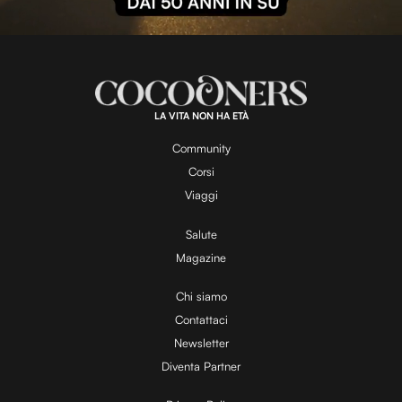
l
L
U
o
n
a
m
d
u
e
t
a
d
e
:
1
0
0
.
LA VITA NON HA ETÀ
0
y
0
%
Community
Corsi
V
Viaggi
Salute
Magazine
i
Chi siamo
Contattaci
d
Newsletter
Diventa Partner