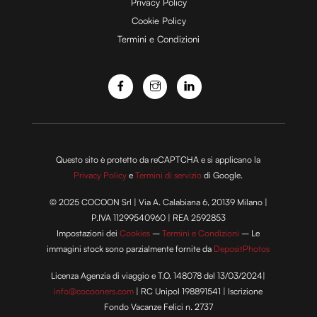
e
Privacy Policy
Cookie Policy
Termini e Condizioni
o
Questo sito è protetto da reCAPTCHA e si applicano la
Privacy Policy
e
Termini di servizio
di Google.
© 2025 COCOON Srl | Via A. Calabiana 6, 20139 Milano |
P.IVA 11299540960 | REA 2592853
Impostazioni dei
Cookies
–
Termini e Condizioni
– Le
immagini stock sono parzialmente fornite da
DepositPhotos
Licenza Agenzia di viaggio e T.O. 148078 del 13/03/2024|
info@cocooners.com
| RC Unipol 198891541 | Iscrizione
Fondo Vacanze Felici n. 2737