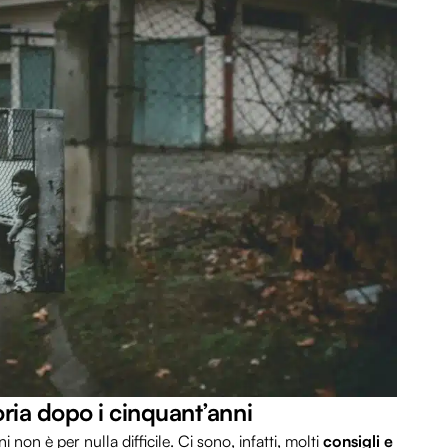
ria dopo i cinquant’anni
non è per nulla difficile. Ci sono, infatti, molti
consigli e