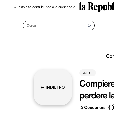
Questo sito contribuisce alla audience di
Skip
to
Cerca
content
Co
SALUTE
Compiere 
← INDIETRO
perdere l
Di
Cocooners