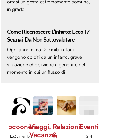
ormai un gesto estremamente comune,
in grado
Come Riconoscere L’infarto: Ecco I 7
Segnali Da Non Sottovalutare
Ogni anno circa 120 mila italiani
vengono colpiti da un infarto, grave
situazione che si viene a generare nel
momento in cui un flusso di
Cocooners
Viaggi,
Relazioni
Eventi
Vacanze,
&
11.335 membri
214