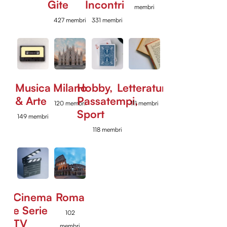
Gite
Incontri
membri
427 membri
331 membri
Musica
Milano
Hobby,
Letteratura
& Arte
Passatempi,
120 membri
111 membri
Sport
149 membri
118 membri
Cinema
Roma
e Serie
102
TV
membri