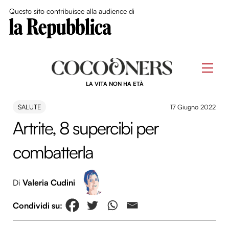
Close Me
Questo sito contribuisce alla audience di
Skip
to
Men
content
LA VITA NON HA ETÀ
SALUTE
17 Giugno 2022
Artrite, 8 supercibi per
combatterla
Di
Valeria Cudini