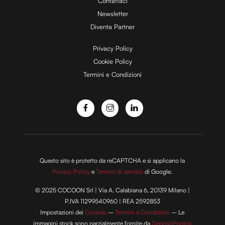
Contattaci
d
Newsletter
Diventa Partner
e
Privacy Policy
Cookie Policy
Termini e Condizioni
o
Questo sito è protetto da reCAPTCHA e si applicano la
Privacy Policy
e
Termini di servizio
di Google.
© 2025 COCOON Srl | Via A. Calabiana 6, 20139 Milano |
P.IVA 11299540960 | REA 2592853
Impostazioni dei
Cookies
–
Termini e Condizioni
– Le
immagini stock sono parzialmente fornite da
DepositPhotos