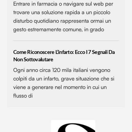
Entrare in farmacia o navigare sul web per
analizzare il nostro traffico. Condividiamo inoltre
informazioni sul modo in cui utilizzi il nostro sito con i
trovare una soluzione rapida a un piccolo
nostri partner che si occupano di analisi dei dati web,
disturbo quotidiano rappresenta ormai un
pubblicità e social media, i quali potrebbero combinarle
gesto estremamente comune, in grado
con altre informazioni che hai fornito loro o che hanno
raccolto dal tuo utilizzo dei loro servizi.
Come Riconoscere L’infarto: Ecco I 7 Segnali Da
Non Sottovalutare
Ogni anno circa 120 mila italiani vengono
colpiti da un infarto, grave situazione che si
viene a generare nel momento in cui un
flusso di