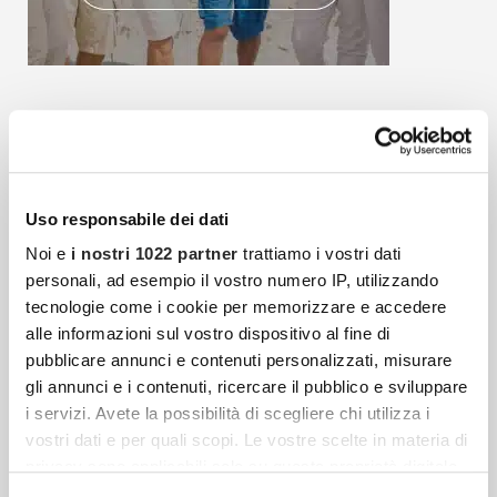
Articoli più recenti
Uso responsabile dei dati
Fibrosi E Tessuto Connettivo: Quando Il Corpo
Reagisce Contro Se Stesso
Noi e
i nostri 1022 partner
trattiamo i vostri dati
personali, ad esempio il vostro numero IP, utilizzando
Il tessuto connettivo è una delle strutture più
tecnologie come i cookie per memorizzare e accedere
diffuse e decisive dell’organismo umano, ma
alle informazioni sul vostro dispositivo al fine di
resta spesso meno conosciuto rispetto a
pubblicare annunci e contenuti personalizzati, misurare
muscoli, ossa, cuore o cervello.
gli annunci e i contenuti, ricercare il pubblico e sviluppare
i servizi. Avete la possibilità di scegliere chi utilizza i
vostri dati e per quali scopi. Le vostre scelte in materia di
privacy sono applicabili solo su questa proprietà digitale
Crema Alla Calendula: La Mia Prova Con Just
in cui avete effettuato le vostre scelte. È possibile