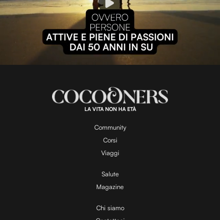
P
l
L
U
o
n
a
m
d
u
e
t
a
d
e
:
1
0
0
.
LA VITA NON HA ETÀ
0
y
0
%
Community
Corsi
V
Viaggi
Salute
Magazine
i
Chi siamo