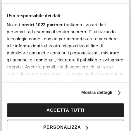
Uso responsabile dei dati
Noi e
i nostri 1022 partner
trattiamo i vostri dati
personali, ad esempio il vostro numero IP, utilizzando
tecnologie come i cookie per memorizzare e accedere
alle informazioni sul vostro dispositivo al fine di
pubblicare annunci e contenuti personalizzati, misurare
gli annunci e i contenuti, ricercare il pubblico e sviluppare
i servizi. Avete la possibilità di scegliere chi utilizza i
vostri dati e per quali scopi. Le vostre scelte in materia di
Articoli più recenti
privacy sono applicabili solo su questa proprietà digitale
in cui avete effettuato le vostre scelte. È possibile
Mostra dettagli
modificare o revocare il proprio consenso in qualsiasi
Fibrosi E Tessuto Connettivo: Quando Il Corpo
momento dalla Dichiarazione sui cookie o facendo clic
Reagisce Contro Se Stesso
sull'icona di attivazione della privacy.
ACCETTA TUTTI
Il tessuto connettivo è una delle strutture più
diffuse e decisive dell’organismo umano, ma
Con il tuo consenso, vorremmo anche:
PERSONALIZZA