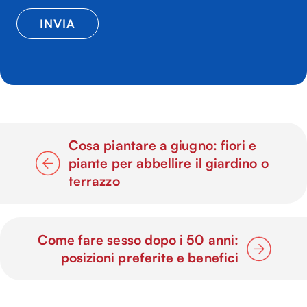
Cosa piantare a giugno: fiori e
piante per abbellire il giardino o
terrazzo
Come fare sesso dopo i 50 anni:
posizioni preferite e benefici