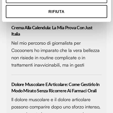
raccogliere informazioni sulla tua posizione
resta spesso meno conosciuto rispetto a
geografica, con un'approssimazione di qualche
muscoli, ossa, cuore o cervello.
RIFIUTA
metro,
Identificare il tuo dispositivo, scansionandolo
attivamente alla ricerca di caratteristiche specifiche
Crema Alla Calendula: La Mia Prova Con Just
(impronte digitali).
Italia
Approfondisci come vengono elaborati i tuoi dati personali
Nel mio percorso di giornalista per
e imposta le tue preferenze nella
sezione dettagli
. Puoi
Cocooners ho imparato che la vera bellezza
modificare o ritirare il tuo consenso in qualsiasi momento
dalla Dichiarazione sui cookie.
non risiede in routine complicate o in
trattamenti inavvicinabili, ma in gesti
Utilizziamo i cookie per personalizzare contenuti ed
annunci, per fornire funzionalità dei social media e per
analizzare il nostro traffico. Condividiamo inoltre
Dolore Muscolare E Articolare: Come Gestirlo In
informazioni sul modo in cui utilizzi il nostro sito con i
Modo Mirato Senza Ricorrere Ai Farmaci Orali
nostri partner che si occupano di analisi dei dati web,
pubblicità e social media, i quali potrebbero combinarle
Il dolore muscolare e il dolore articolare
con altre informazioni che hai fornito loro o che hanno
possono comparire dopo uno sforzo intenso,
raccolto dal tuo utilizzo dei loro servizi.