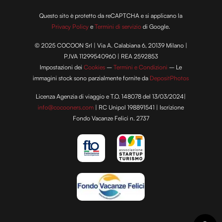
Questo sito è protetto da reCAPTCHA e si applicano la
Privacy Policy
e
Termini di servizio
di Google.
© 2025 COCOON Srl | Via A. Calabiana 6, 20139 Milano |
P.IVA 11299540960 | REA 2592853
Impostazioni dei
Cookies
–
Termini e Condizioni
– Le
immagini stock sono parzialmente fornite da
DepositPhotos
Licenza Agenzia di viaggio e T.O. 148078 del 13/03/2024|
info@cocooners.com
| RC Unipol 198891541 | Iscrizione
Fondo Vacanze Felici n. 2737