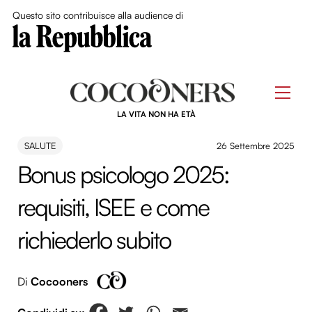
Close Me
Questo sito contribuisce alla audience di
Skip
to
Men
content
LA VITA NON HA ETÀ
SALUTE
26 Settembre 2025
Bonus psicologo 2025:
requisiti, ISEE e come
richiederlo subito
Di
Cocooners