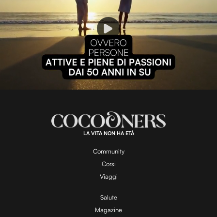
P
l
L
U
o
n
a
m
d
u
e
t
a
d
e
:
1
0
0
.
LA VITA NON HA ETÀ
0
y
0
%
Community
Corsi
V
Viaggi
Salute
Magazine