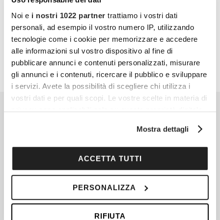
al meglio.
Noi e
i nostri 1022 partner
trattiamo i vostri dati
personali, ad esempio il vostro numero IP, utilizzando
PARTECIPA ANCHE TU
tecnologie come i cookie per memorizzare e accedere
alle informazioni sul vostro dispositivo al fine di
pubblicare annunci e contenuti personalizzati, misurare
gli annunci e i contenuti, ricercare il pubblico e sviluppare
i servizi. Avete la possibilità di scegliere chi utilizza i
vostri dati e per quali scopi. Le vostre scelte in materia di
privacy sono applicabili solo su questa proprietà digitale
in cui avete effettuato le vostre scelte. È possibile
Mostra dettagli
modificare o revocare il proprio consenso in qualsiasi
momento dalla Dichiarazione sui cookie o facendo clic
sull'icona di attivazione della privacy.
ACCETTA TUTTI
Con il tuo consenso, vorremmo anche:
PERSONALIZZA
raccogliere informazioni sulla tua posizione
geografica, con un'approssimazione di qualche
RIFIUTA
metro,