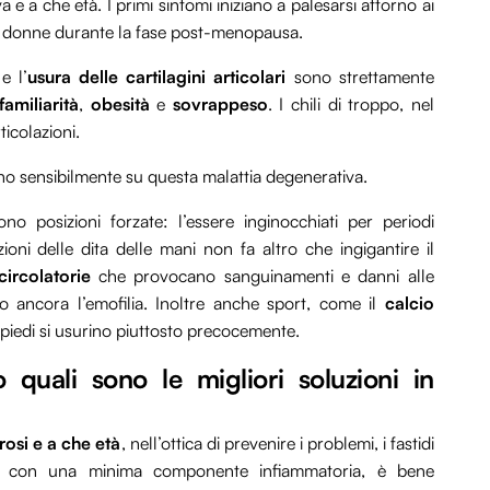
 e a che età. I primi sintomi iniziano a palesarsi attorno ai
le donne durante la fase post-menopausa.
e l’
usura delle cartilagini articolari
sono strettamente
familiarità
,
obesità
e
sovrappeso
. I chili di troppo, nel
icolazioni.
no sensibilmente su questa malattia degenerativa.
ono posizioni forzate: l’essere inginocchiati per periodi
zioni delle dita delle mani non fa altro che ingigantire il
circolatorie
che provocano sanguinamenti e danni alle
 o ancora l’emofilia. Inoltre anche sport, come il
calcio
i piedi si usurino piuttosto precocemente.
o quali sono le migliori soluzioni in
trosi e a che età
, nell’ottica di prevenire i problemi, i fastidi
iva con una minima componente infiammatoria, è bene