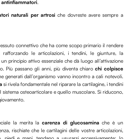
i antinfiammatori
.
tori naturali per artrosi
che dovreste avere sempre a
 tessuto connettivo che ha come scopo primario il rendere
 rafforzando le articolazioni, i tendini, le giunture, la
un principio attivo essenziale che dà luogo all’attivazione
smo. Più passano gli anni, più diventa chiaro
chi colpisce
gene generati dall’organismo vanno incontro a cali notevoli.
a
si rivela fondamentale nel riparare la cartilagine, i tendini
e il sistema osteoarticolare e quello muscolare. Si riducono,
o giovamento.
eciale la merita la
carenza di glucosamina
che è un
nza, rischiate che le cartilagini delle vostre articolazioni,
, piedi e mani, tendano a usurarsi eccessivamente: lo