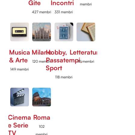
Gite
Incontri
membri
427 membri
331 membri
Musica
Milano
Hobby,
Letteratura
& Arte
Passatempi,
120 membri
111 membri
Sport
149 membri
118 membri
Cinema
Roma
e Serie
102
TV
membri