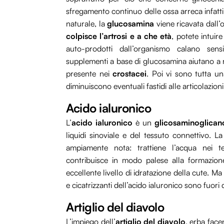
sfregamento continuo delle ossa arreca infatti
naturale, la
glucosamina
viene ricavata dall’
colpisce l’artrosi e a che età
, potete intuir
auto-prodotti dall’organismo calano sens
supplementi a base di glucosamina aiutano a ri
presente nei
crostacei
. Poi vi sono tutta un
diminuiscono eventuali fastidi alle articolazioni
Acido ialuronico
L’
acido ialuronico
è un
glicosaminoglican
liquidi sinoviale e del tessuto connettivo. L
ampiamente nota: trattiene l’acqua nei tess
contribuisce in modo palese alla formazion
eccellente livello di idratazione della cute. M
e cicatrizzanti dell’acido ialuronico sono fuor
Artiglio del diavolo
L’impiego dell’
artiglio del diavolo
, erba face