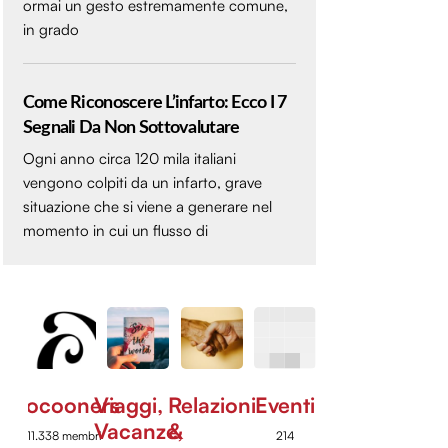
ormai un gesto estremamente comune,
in grado
Come Riconoscere L’infarto: Ecco I 7
Segnali Da Non Sottovalutare
Ogni anno circa 120 mila italiani
vengono colpiti da un infarto, grave
situazione che si viene a generare nel
momento in cui un flusso di
Cocooners
Viaggi,
Relazioni
Eventi
Vacanze,
&
11.338 membri
214