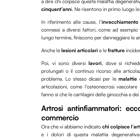
a dire chi colpisce questa malattia degenerativa
cinquant’ann
i. Ne risentono in primo luogo 
In riferimento alle cause, l’
invecchiamento
connessi a diversi fattori, come ad esempio
lungo termine, finiscono per danneggiare le art
Anche le
lesioni articolari
e le
fratture
incido
Poi, vi sono diversi
lavori
, dove si richied
prolungati o il continuo ricorso alle articola
problema. Lo stesso dicasi per le
malattie 
articolazioni, come l’osteonecrosi vascolare
fanno sì che le cartilagini delle ginocchia e de
Artrosi antinfiammatori: ecc
commercio
Ora che vi abbiamo indicato
chi colpisce l’ar
e i dolori di questa malattia degenerat