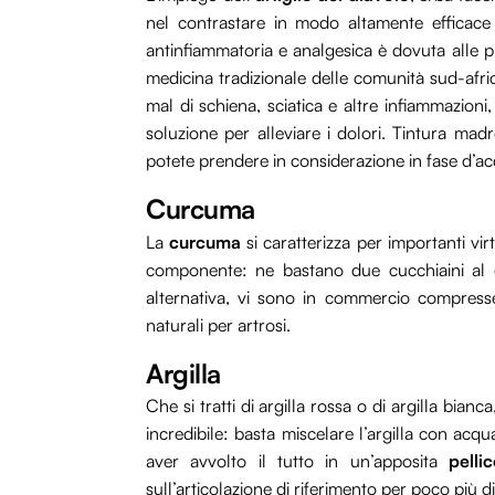
nel contrastare in modo altamente efficace i
antinfiammatoria e analgesica è dovuta alle pr
medicina tradizionale delle comunità sud-afric
mal di schiena, sciatica e altre infiammazioni
soluzione per alleviare i dolori. Tintura madr
potete prendere in considerazione in fase d’ac
Curcuma
La
curcuma
si caratterizza per importanti vir
componente: ne bastano due cucchiaini al g
alternativa, vi sono in commercio compresse
naturali per artrosi.
Argilla
Che si tratti di argilla rossa o di argilla bian
incredibile: basta miscelare l’argilla con acq
aver avvolto il tutto in un’apposita
pelli
sull’articolazione di riferimento per poco più d