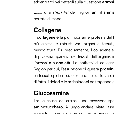
addentrarci nei dettagli sulla questione
artros
Ecco una
short list
dei migliori
antinfiamma
portata di mano.
Collagene
Il
collagene
è la più importante proteina del
più elastici e robusti vari organi e tessuti,
muscolatura. Più precisamente, il collagene è 
di processi riparativi dei tessuti dell’organi
l’artrosi e a che età
. I quantitativi di colla
Ragion per cui, l’assunzione di questa
protein
e i tessuti epidermici, oltre che nel rafforzar
di fatto, i dolori e le articolazioni ne traggon
Glucosamina
Tra le cause dell’artrosi, una menzione sp
aminozucchero
. A lungo andare, vista l’asse
soprattutto per ciò che concerne ginocchia