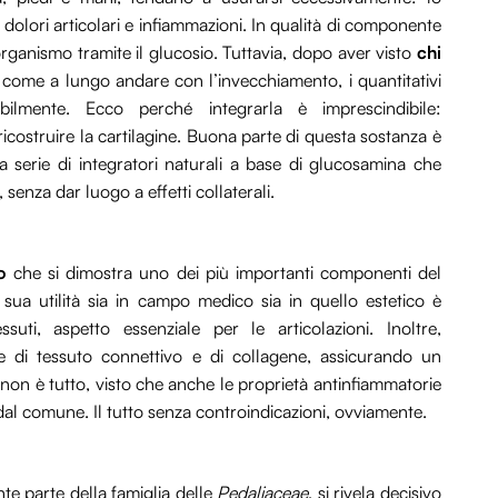
 dolori articolari e infiammazioni. In qualità di componente
organismo tramite il glucosio. Tuttavia, dopo aver visto
chi
e come a lungo andare con l’invecchiamento, i quantitativi
ibilmente. Ecco perché integrarla è imprescindibile:
costruire la cartilagine. Buona parte di questa sostanza è
a serie di integratori naturali a base di glucosamina che
, senza dar luogo a effetti collaterali.
o
che si dimostra uno dei più importanti componenti del
a sua utilità sia in campo medico sia in quello estetico è
uti, aspetto essenziale per le articolazioni. Inoltre,
e di tessuto connettivo e di collagene, assicurando un
a non è tutto, visto che anche le proprietà antinfiammatorie
i dal comune. Il tutto senza controindicazioni, ovviamente.
nte parte della famiglia delle
Pedaliaceae
, si rivela decisivo