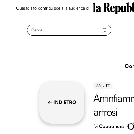
Questo sito contribuisce alla audience di
Skip
to
Cerca
content
Co
SALUTE
Antinfiamm
← INDIETRO
artrosi
Di
Cocooners