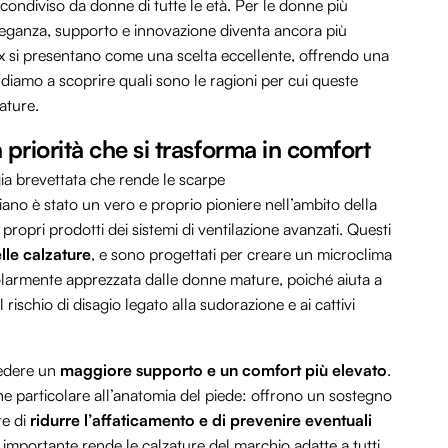
ondiviso da donne di tutte le età. Per le donne più
eleganza, supporto e innovazione diventa ancora più
x si presentano come una scelta eccellente, offrendo una
diamo a scoprire quali sono le ragioni per cui queste
ature.
priorità che si trasforma in comfort
ia brevettata che rende le scarpe
iano è stato un vero e proprio pioniere nell’ambito della
 propri prodotti dei sistemi di ventilazione avanzati. Questi
lle calzature
, e sono progettati per creare un microclima
colarmente apprezzata dalle donne mature, poiché aiuta a
l rischio di disagio legato alla sudorazione e ai cattivi
iedere un
maggiore supporto e un comfort più elevato
.
e particolare all’anatomia del piede: offrono un sostegno
te di
ridurre l’affaticamento e di prevenire eventuali
 importante rende le calzature del marchio adatte a tutti,