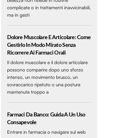
bellezza non risiede in routine
complicate o in trattamenti inavvicinabili,
ma in gesti
Dolore Muscolare E Articolare: Come
Gestirlo In Modo Mirato Senza
Ricorrere Ai Farmaci Orali
Il dolore muscolare e il dolore articolare
possono comparire dopo uno sforzo
intenso, un movimento brusco, un
sovraccarico ripetuto o una postura
mantenuta troppo a
Farmaci Da Banco: Guida A Un Uso
Consapevole
Entrare in farmacia o navigare sul web