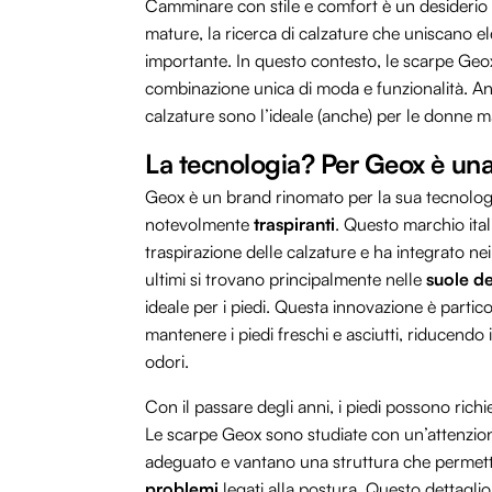
Camminare con stile e comfort è un desiderio c
mature, la ricerca di calzature che uniscano 
importante. In questo contesto, le scarpe Geo
combinazione unica di moda e funzionalità. An
calzature sono l’ideale (anche) per le donne m
La tecnologia? Per Geox è una 
Geox è un brand rinomato per la sua tecnolog
notevolmente
traspiranti
. Questo marchio ital
traspirazione delle calzature e ha integrato nei
ultimi si trovano principalmente nelle
suole de
ideale per i piedi. Questa innovazione è parti
mantenere i piedi freschi e asciutti, riducendo i
odori.
Con il passare degli anni, i piedi possono rich
Le scarpe Geox sono studiate con un’attenzion
adeguato e vantano una struttura che permet
problemi
legati alla postura. Questo dettaglio