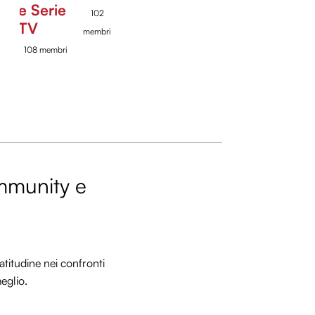
e Serie
102
TV
membri
108 membri
ommunity e
titudine nei confronti
meglio.