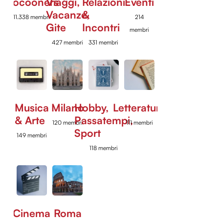
Cocooners
Viaggi,
Relazioni
Eventi
Vacanze,
&
11.338 membri
214
Gite
Incontri
membri
427 membri
331 membri
Musica
Milano
Hobby,
Letteratura
& Arte
Passatempi,
120 membri
111 membri
Sport
149 membri
118 membri
Cinema
Roma