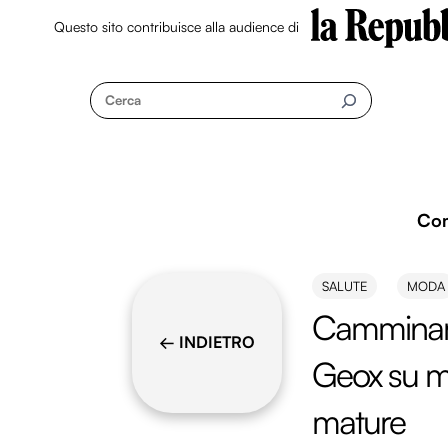
Questo sito contribuisce alla audience di
Skip
to
Cerca
content
Co
SALUTE
MODA
Camminare
← INDIETRO
Geox su m
mature