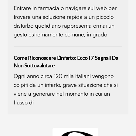
annunci, per fornire funzionalità dei social media e per
Entrare in farmacia o navigare sul web per
analizzare il nostro traffico. Condividiamo inoltre
trovare una soluzione rapida a un piccolo
informazioni sul modo in cui utilizzi il nostro sito con i
nostri partner che si occupano di analisi dei dati web,
disturbo quotidiano rappresenta ormai un
pubblicità e social media, i quali potrebbero combinarle
gesto estremamente comune, in grado
con altre informazioni che hai fornito loro o che hanno
raccolto dal tuo utilizzo dei loro servizi.
Come Riconoscere L’infarto: Ecco I 7 Segnali Da
Non Sottovalutare
Ogni anno circa 120 mila italiani vengono
colpiti da un infarto, grave situazione che si
viene a generare nel momento in cui un
flusso di