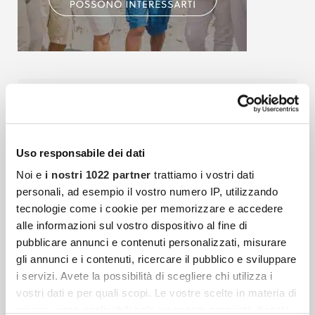
Articoli più recenti
Fibrosi E Tessuto Connettivo: Quando Il Corpo
Uso responsabile dei dati
Reagisce Contro Se Stesso
Noi e
i nostri 1022 partner
trattiamo i vostri dati
Il tessuto connettivo è una delle strutture più
personali, ad esempio il vostro numero IP, utilizzando
tecnologie come i cookie per memorizzare e accedere
diffuse e decisive dell’organismo umano, ma
alle informazioni sul vostro dispositivo al fine di
resta spesso meno conosciuto rispetto a
pubblicare annunci e contenuti personalizzati, misurare
muscoli, ossa, cuore o cervello.
gli annunci e i contenuti, ricercare il pubblico e sviluppare
i servizi. Avete la possibilità di scegliere chi utilizza i
vostri dati e per quali scopi. Le vostre scelte in materia di
Crema Alla Calendula: La Mia Prova Con Just
privacy sono applicabili solo su questa proprietà digitale