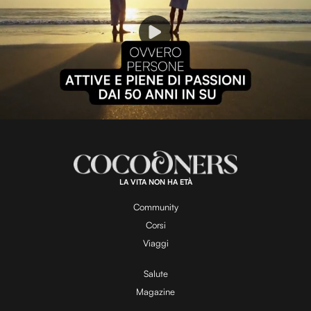
P
l
L
U
o
n
a
m
d
u
e
t
a
d
e
:
1
0
0
.
LA VITA NON HA ETÀ
0
y
0
%
Community
Corsi
V
Viaggi
Salute
Magazine
i