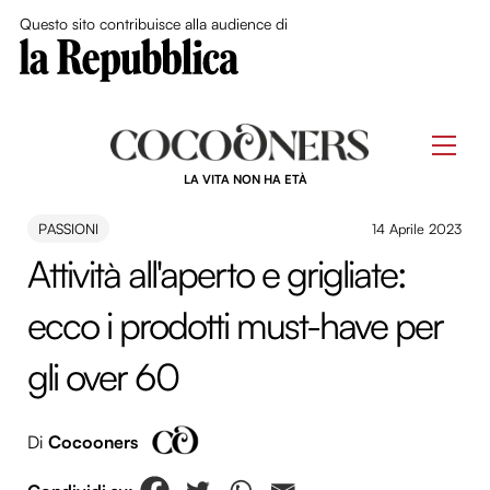
Close Me
Questo sito contribuisce alla audience di
Skip
to
Men
content
LA VITA NON HA ETÀ
PASSIONI
14 Aprile 2023
Attività all'aperto e grigliate:
ecco i prodotti must-have per
gli over 60
Di
Cocooners