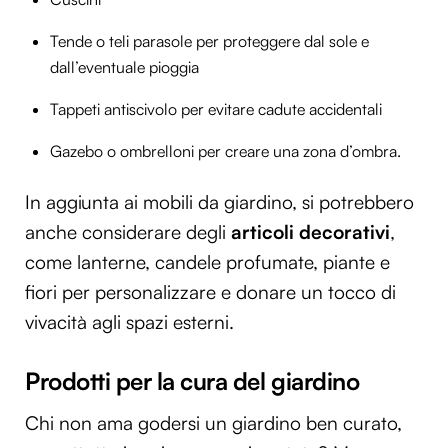
Utilizziamo i cookie per personalizzare contenuti ed
Tende o teli parasole per proteggere dal sole e
annunci, per fornire funzionalità dei social media e per
dall’eventuale pioggia
analizzare il nostro traffico. Condividiamo inoltre
informazioni sul modo in cui utilizzi il nostro sito con i
Tappeti antiscivolo per evitare cadute accidentali
nostri partner che si occupano di analisi dei dati web,
pubblicità e social media, i quali potrebbero combinarle
Gazebo o ombrelloni per creare una zona d’ombra.
con altre informazioni che hai fornito loro o che hanno
raccolto dal tuo utilizzo dei loro servizi.
In aggiunta ai mobili da giardino, si potrebbero
anche considerare degli
articoli decorativi
,
come lanterne, candele profumate, piante e
fiori per personalizzare e donare un tocco di
vivacità agli spazi esterni.
Prodotti per la cura del giardino
Chi non ama godersi un giardino ben curato,