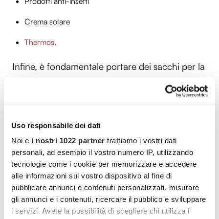
Prodotti anti-insetti
Crema solare
Thermos
.
Infine, è fondamentale portare dei sacchi per la
spazzatura per raccogliere tutti i rifiuti e
mantenere l’area scelta pulita, in modo da
preservare l’ambiente naturale.
Uso responsabile dei dati
Noi e
i nostri 1022 partner
trattiamo i vostri dati
personali, ad esempio il vostro numero IP, utilizzando
Idee e consigli per arredare il giardino
tecnologie come i cookie per memorizzare e accedere
o il terrazzo
alle informazioni sul vostro dispositivo al fine di
pubblicare annunci e contenuti personalizzati, misurare
Un giardino o un terrazzo ben arredati possono
gli annunci e i contenuti, ricercare il pubblico e sviluppare
i servizi. Avete la possibilità di scegliere chi utilizza i
essere luoghi perfetti per rilassarsi e godersi il