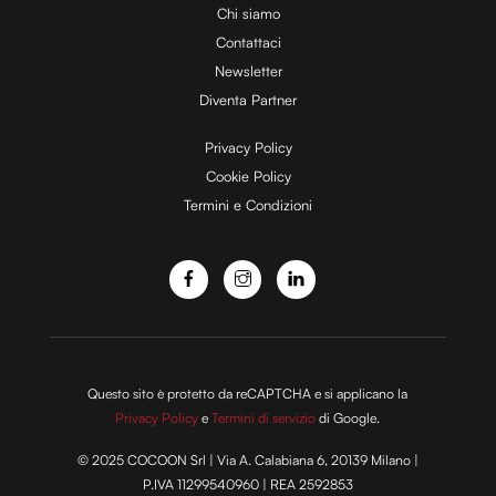
Chi siamo
Contattaci
d
Newsletter
Diventa Partner
e
Privacy Policy
Cookie Policy
Termini e Condizioni
o
Questo sito è protetto da reCAPTCHA e si applicano la
Privacy Policy
e
Termini di servizio
di Google.
© 2025 COCOON Srl | Via A. Calabiana 6, 20139 Milano |
P.IVA 11299540960 | REA 2592853