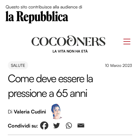
Close Me
Questo sito contribuisce alla audience di
Skip
to
Men
content
LA VITA NON HA ETÀ
SALUTE
10 Marzo 2023
Come deve essere la
pressione a 65 anni
Di
Valeria Cudini