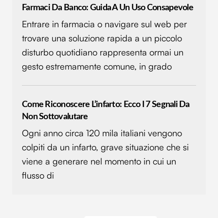
annunci, per fornire funzionalità dei social media e per
Farmaci Da Banco: Guida A Un Uso Consapevole
analizzare il nostro traffico. Condividiamo inoltre
Entrare in farmacia o navigare sul web per
informazioni sul modo in cui utilizzi il nostro sito con i
trovare una soluzione rapida a un piccolo
nostri partner che si occupano di analisi dei dati web,
pubblicità e social media, i quali potrebbero combinarle
disturbo quotidiano rappresenta ormai un
con altre informazioni che hai fornito loro o che hanno
gesto estremamente comune, in grado
raccolto dal tuo utilizzo dei loro servizi.
Come Riconoscere L’infarto: Ecco I 7 Segnali Da
Non Sottovalutare
Ogni anno circa 120 mila italiani vengono
colpiti da un infarto, grave situazione che si
viene a generare nel momento in cui un
flusso di