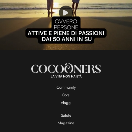
P
l
L
U
o
n
a
m
d
u
e
t
a
d
e
:
1
0
0
.
LA VITA NON HA ETÀ
0
y
0
%
Community
Corsi
V
Viaggi
Salute
Magazine
i