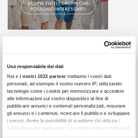
Articoli più recenti
Uso responsabile dei dati
Fibrosi E Tessuto Connettivo: Quando Il Corpo
Noi e
i nostri 1022 partner
trattiamo i vostri dati
Reagisce Contro Se Stesso
personali, ad esempio il vostro numero IP, utilizzando
Il tessuto connettivo è una delle strutture più
tecnologie come i cookie per memorizzare e accedere
alle informazioni sul vostro dispositivo al fine di
diffuse e decisive dell’organismo umano, ma
pubblicare annunci e contenuti personalizzati, misurare
resta spesso meno conosciuto rispetto a
gli annunci e i contenuti, ricercare il pubblico e sviluppare
muscoli, ossa, cuore o cervello.
i servizi. Avete la possibilità di scegliere chi utilizza i
vostri dati e per quali scopi. Le vostre scelte in materia di
privacy sono applicabili solo su questa proprietà digitale