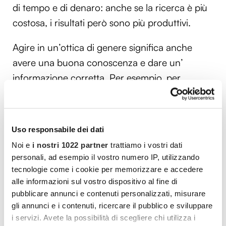
di tempo e di denaro: anche se la ricerca è più
costosa, i risultati però sono più produttivi.
Agire in un’ottica di genere significa anche
avere una buona conoscenza e dare un’
informazione corretta. Per esempio, per
rimanere in ambito cardiologico, l’infarto del
miocardio nella donna viene diagnosticato in
ritardo, perché presenta sintomi diversi da
Uso responsabile dei dati
quelli dell’uomo. I sintomi della donna infatti
Noi e
i nostri 1022 partner
trattiamo i vostri dati
non sono quelli noti del dolore in centro al
personali, ad esempio il vostro numero IP, utilizzando
petto che si irradia al braccio sinistro, tipico
tecnologie come i cookie per memorizzare e accedere
alle informazioni sul vostro dispositivo al fine di
degli uomini, ma la donna ha pochi sintomi,
pubblicare annunci e contenuti personalizzati, misurare
può avere un po’ di mal di pancia o un po’ di
gli annunci e i contenuti, ricercare il pubblico e sviluppare
dispnea o più frequentemente un dolore
i servizi. Avete la possibilità di scegliere chi utilizza i