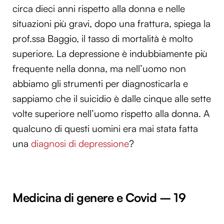
circa dieci anni rispetto alla donna e nelle
Utilizziamo i cookie per personalizzare contenuti ed
situazioni più gravi, dopo una frattura, spiega la
annunci, per fornire funzionalità dei social media e per
analizzare il nostro traffico. Condividiamo inoltre
prof.ssa Baggio, il tasso di mortalità è molto
informazioni sul modo in cui utilizzi il nostro sito con i
superiore. La depressione è indubbiamente più
nostri partner che si occupano di analisi dei dati web,
frequente nella donna, ma nell’uomo non
pubblicità e social media, i quali potrebbero combinarle
abbiamo gli strumenti per diagnosticarla e
con altre informazioni che hai fornito loro o che hanno
raccolto dal tuo utilizzo dei loro servizi.
sappiamo che il suicidio è dalle cinque alle sette
volte superiore nell’uomo rispetto alla donna. A
qualcuno di questi uomini era mai stata fatta
una
diagnosi di depressione
?
Medicina di genere e Covid – 19