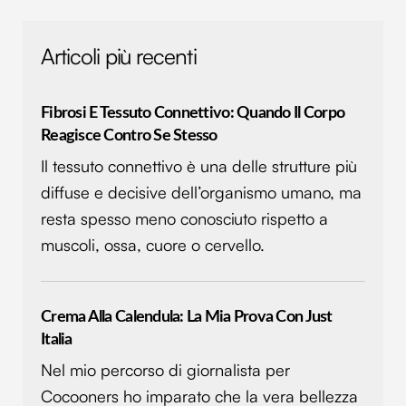
nostri partner che si occupano di analisi dei dati web,
pubblicità e social media, i quali potrebbero combinarle
Articoli più recenti
con altre informazioni che hai fornito loro o che hanno
raccolto dal tuo utilizzo dei loro servizi.
Fibrosi E Tessuto Connettivo: Quando Il Corpo
Reagisce Contro Se Stesso
Il tessuto connettivo è una delle strutture più
diffuse e decisive dell’organismo umano, ma
resta spesso meno conosciuto rispetto a
muscoli, ossa, cuore o cervello.
Crema Alla Calendula: La Mia Prova Con Just
Italia
Nel mio percorso di giornalista per
Cocooners ho imparato che la vera bellezza