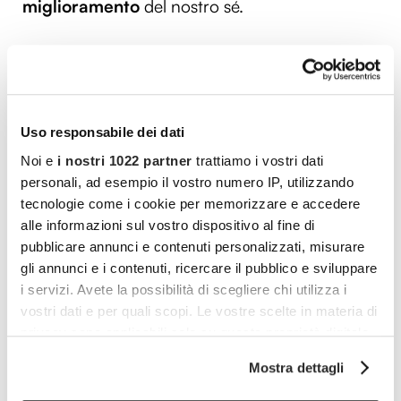
miglioramento
del nostro sé.
Vuoi commentare l’articolo? Iscriviti
Uso responsabile dei dati
alla community e partecipa alla
Noi e
i nostri 1022 partner
trattiamo i vostri dati
discussione.
personali, ad esempio il vostro numero IP, utilizzando
tecnologie come i cookie per memorizzare e accedere
Cocooners è una community che aggrega
alle informazioni sul vostro dispositivo al fine di
persone appassionate, piene di interessi e
pubblicare annunci e contenuti personalizzati, misurare
gratitudine nei confronti della vita, per offrire
gli annunci e i contenuti, ricercare il pubblico e sviluppare
i servizi. Avete la possibilità di scegliere chi utilizza i
loro esperienze di socialità e risorse per vivere
vostri dati e per quali scopi. Le vostre scelte in materia di
al meglio.
privacy sono applicabili solo su questa proprietà digitale
in cui avete effettuato le vostre scelte. È possibile
PARTECIPA ANCHE TU
Mostra dettagli
modificare o revocare il proprio consenso in qualsiasi
momento dalla Dichiarazione sui cookie o facendo clic