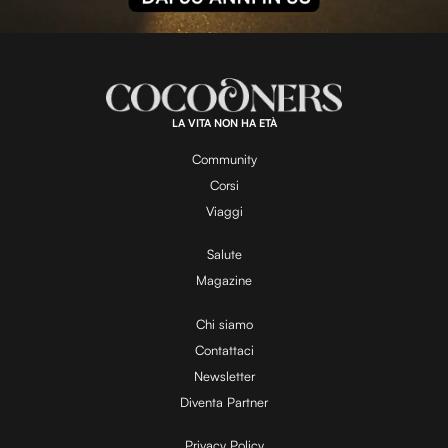
l
L
U
o
n
a
m
d
u
e
t
a
d
e
:
1
0
0
.
LA VITA NON HA ETÀ
0
y
0
%
Community
Corsi
V
Viaggi
Salute
Magazine
i
Chi siamo
Contattaci
d
Newsletter
Diventa Partner
e
Privacy Policy