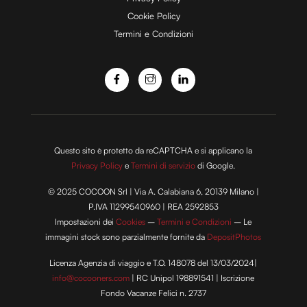
Cookie Policy
Termini e Condizioni
o
Questo sito è protetto da reCAPTCHA e si applicano la
Privacy Policy
e
Termini di servizio
di Google.
© 2025 COCOON Srl | Via A. Calabiana 6, 20139 Milano |
P.IVA 11299540960 | REA 2592853
Impostazioni dei
Cookies
–
Termini e Condizioni
– Le
immagini stock sono parzialmente fornite da
DepositPhotos
Licenza Agenzia di viaggio e T.O. 148078 del 13/03/2024|
info@cocooners.com
| RC Unipol 198891541 | Iscrizione
Fondo Vacanze Felici n. 2737