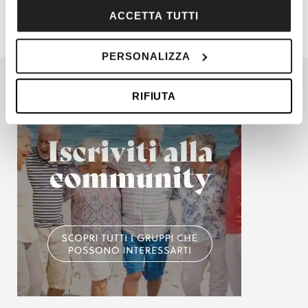
sull'icona di attivazione della privacy.
ACCETTA TUTTI
Con il tuo consenso, vorremmo anche:
PERSONALIZZA
raccogliere informazioni sulla tua posizione
geografica, con un'approssimazione di qualche
RIFIUTA
metro,
Identificare il tuo dispositivo, scansionandolo
attivamente alla ricerca di caratteristiche specifiche
(impronte digitali).
Approfondisci come vengono elaborati i tuoi dati personali
e imposta le tue preferenze nella
sezione dettagli
. Puoi
modificare o ritirare il tuo consenso in qualsiasi momento
dalla Dichiarazione sui cookie.
Utilizziamo i cookie per personalizzare contenuti ed
annunci, per fornire funzionalità dei social media e per
analizzare il nostro traffico. Condividiamo inoltre
informazioni sul modo in cui utilizzi il nostro sito con i