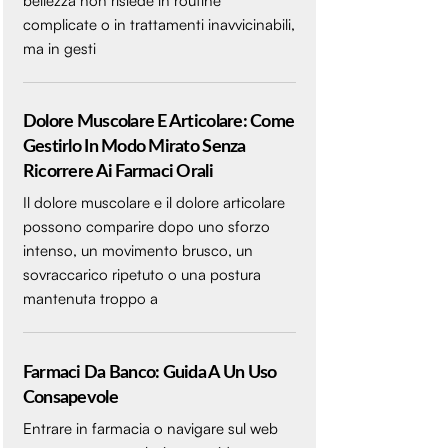
bellezza non risiede in routine
complicate o in trattamenti inavvicinabili,
ma in gesti
Dolore Muscolare E Articolare: Come
Gestirlo In Modo Mirato Senza
Ricorrere Ai Farmaci Orali
Il dolore muscolare e il dolore articolare
possono comparire dopo uno sforzo
intenso, un movimento brusco, un
sovraccarico ripetuto o una postura
mantenuta troppo a
Farmaci Da Banco: Guida A Un Uso
Consapevole
Entrare in farmacia o navigare sul web