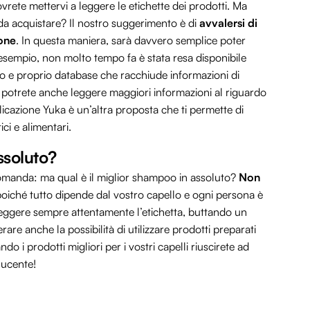
ovrete mettervi a leggere le etichette dei prodotti. Ma
 da acquistare? Il nostro suggerimento è di
avvalersi di
hone
. In questa maniera, sarà davvero semplice poter
d esempio, non molto tempo fa è stata resa disponibile
ro e proprio database che racchiude informazioni di
le potrete anche leggere maggiori informazioni al riguardo
licazione Yuka è un’altra proposta che ti permette di
ci e alimentari.
ssoluto?
 domanda: ma qual è il miglior shampoo in assoluto?
Non
poiché tutto dipende dal vostro capello e ogni persona è
i leggere sempre attentamente l’etichetta, buttando un
are anche la possibilità di utilizzare prodotti preparati
do i prodotti migliori per i vostri capelli riuscirete ad
lucente!