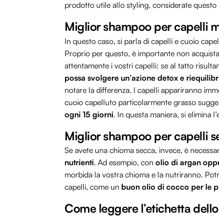
prodotto utile allo styling, considerate questo
Miglior shampoo per capelli mi
In questo caso, si parla di capelli e cuoio cap
Proprio per questo, è importante non acquistar
attentamente i vostri capelli: se al tatto risul
possa svolgere un’azione detox e riequilib
notare la differenza. I capelli appariranno imme
cuoio capelluto particolarmente grasso sugg
ogni 15 giorni
. In questa maniera, si elimina l
Miglior shampoo per capelli s
Se avete una chioma secca, invece, è necessa
nutrienti
. Ad esempio, con
olio di argan opp
morbida la vostra chioma e la nutriranno. Potr
capelli, come un
buon olio di cocco per le p
Come leggere l’etichetta del