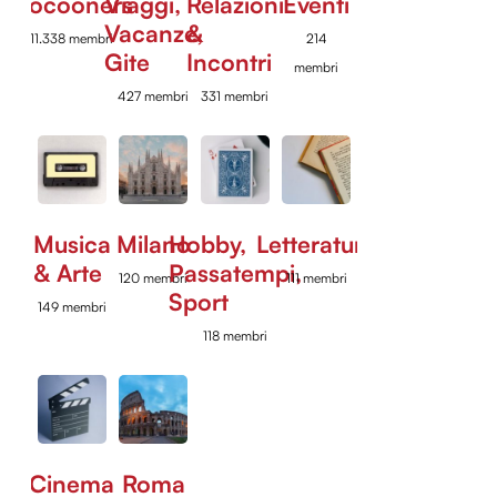
Cocooners
Viaggi,
Relazioni
Eventi
Vacanze,
&
11.338 membri
214
Gite
Incontri
membri
427 membri
331 membri
Musica
Milano
Hobby,
Letteratura
& Arte
Passatempi,
120 membri
111 membri
Sport
149 membri
118 membri
Cinema
Roma