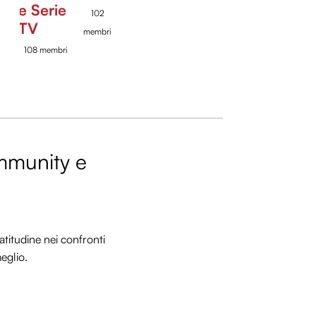
e Serie
102
TV
membri
108 membri
ommunity e
titudine nei confronti
meglio.