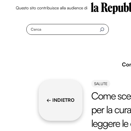
Questo sito contribuisce alla audience di
Skip
to
Cerca
content
Co
SALUTE
Come scegl
← INDIETRO
per la cur
leggere le 