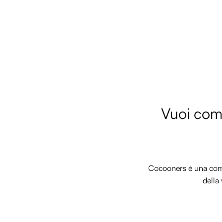
Vuoi comm
Cocooners è una commu
della 