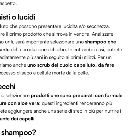
 aspetto.
sti o lucidi
elluto che possono presentare lucidità e/o secchezza.
e il primo prodotto che si trova in vendita. Analizzate
tano unti, sarà importante selezionare uno
shampoo che
rante
della produzione del sebo. In entrambi i casi, potrete
diatamente più sani in seguito ai primi utilizzi. Per un
eriamo anche
uno scrub del cuoio capelluto, da fare
’eccesso di sebo e cellule morte dalla pelle.
ecchi
rio selezionare
prodotti che sono preparati con formule
ure con aloe vera
: questi ingredienti renderanno più
ete aggiungere anche una serie di step in più per nutrire i
unte dei capelli
.
lo shampoo?