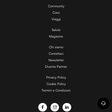
y
0
%
Community
Corsi
V
Viaggi
Salute
Magazine
i
Chi siamo
Contattaci
d
Newsletter
Diventa Partner
e
Privacy Policy
Cookie Policy
Termini e Condizioni
o