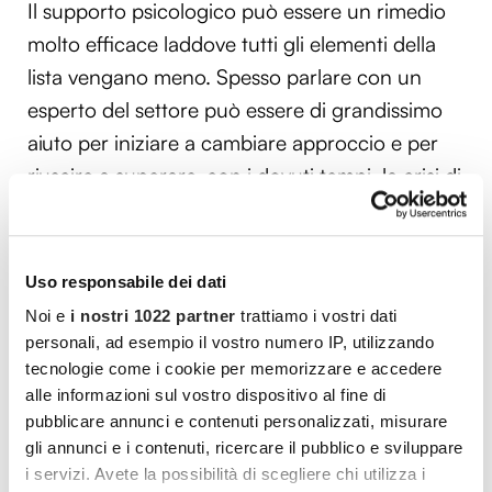
Il supporto psicologico può essere un rimedio
molto efficace laddove tutti gli elementi della
lista vengano meno. Spesso parlare con un
esperto del settore può essere di grandissimo
aiuto per iniziare a cambiare approccio e per
riuscire a superare, con i dovuti tempi, la crisi di
mezza età. Non sottovalutate mai i sintomi e
fate sempre caso a come state, sia
mentalmente, sia fisicamente. L’osservazione di
Uso responsabile dei dati
sé stessi è fondamentale, anche in casi come
Noi e
i nostri 1022 partner
trattiamo i vostri dati
questo, troppe volte sottovalutati.
personali, ad esempio il vostro numero IP, utilizzando
tecnologie come i cookie per memorizzare e accedere
Come comportarsi con un uomo in crisi di
alle informazioni sul vostro dispositivo al fine di
mezza età
pubblicare annunci e contenuti personalizzati, misurare
All’interno dei
rapporti di coppia
la crisi di
gli annunci e i contenuti, ricercare il pubblico e sviluppare
i servizi. Avete la possibilità di scegliere chi utilizza i
mezza età maschile può avere conseguenze