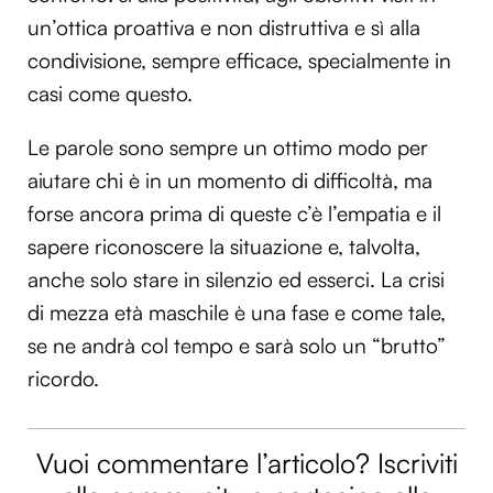
un’ottica proattiva e non distruttiva e sì alla
Utilizziamo i cookie per personalizzare contenuti ed
annunci, per fornire funzionalità dei social media e per
condivisione, sempre efficace, specialmente in
analizzare il nostro traffico. Condividiamo inoltre
casi come questo.
informazioni sul modo in cui utilizzi il nostro sito con i
nostri partner che si occupano di analisi dei dati web,
Le parole sono sempre un ottimo modo per
pubblicità e social media, i quali potrebbero combinarle
aiutare chi è in un momento di difficoltà, ma
con altre informazioni che hai fornito loro o che hanno
forse ancora prima di queste c’è l’empatia e il
raccolto dal tuo utilizzo dei loro servizi.
sapere riconoscere la situazione e, talvolta,
anche solo stare in silenzio ed esserci. La crisi
di mezza età maschile è una fase e come tale,
se ne andrà col tempo e sarà solo un “brutto”
ricordo.
Vuoi commentare l’articolo? Iscriviti