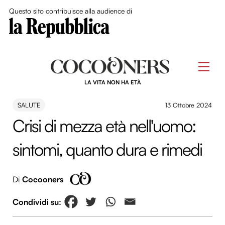
Close Me
Questo sito contribuisce alla audience di
Skip
to
Men
content
LA VITA NON HA ETÀ
SALUTE
13 Ottobre 2024
Crisi di mezza età nell'uomo:
sintomi, quanto dura e rimedi
Di
Cocooners