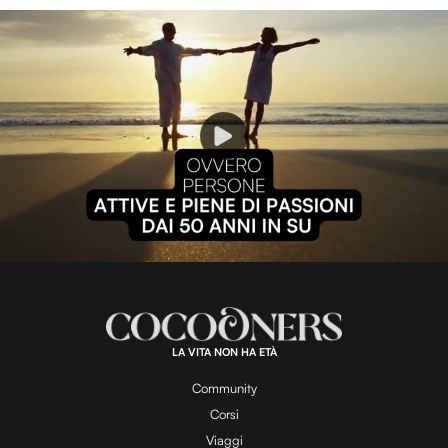
P
l
L
U
o
n
a
m
d
u
e
t
a
d
e
:
1
0
0
.
LA VITA NON HA ETÀ
0
y
0
%
Community
Corsi
Viaggi