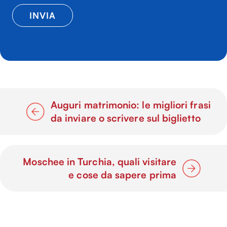
Auguri matrimonio: le migliori frasi
da inviare o scrivere sul biglietto
Moschee in Turchia, quali visitare
e cose da sapere prima