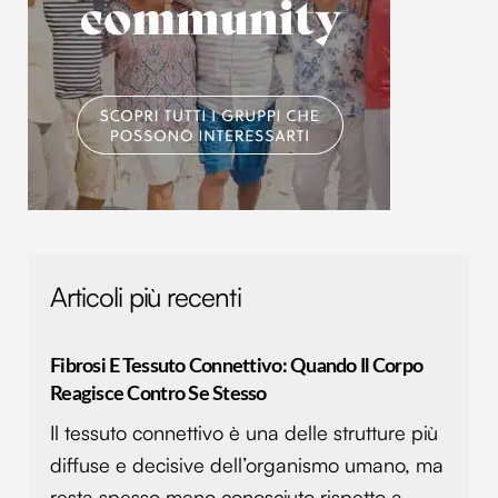
Utilizziamo i cookie per personalizzare contenuti ed
annunci, per fornire funzionalità dei social media e per
analizzare il nostro traffico. Condividiamo inoltre
informazioni sul modo in cui utilizzi il nostro sito con i
nostri partner che si occupano di analisi dei dati web,
pubblicità e social media, i quali potrebbero combinarle
con altre informazioni che hai fornito loro o che hanno
raccolto dal tuo utilizzo dei loro servizi.
Articoli più recenti
Fibrosi E Tessuto Connettivo: Quando Il Corpo
Reagisce Contro Se Stesso
Il tessuto connettivo è una delle strutture più
diffuse e decisive dell’organismo umano, ma
resta spesso meno conosciuto rispetto a