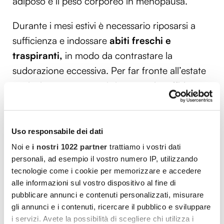
adiposo e il peso corporeo in menopausa.
Durante i mesi estivi è necessario riposarsi a
sufficienza e indossare
abiti freschi e
traspiranti,
in modo da contrastare la
sudorazione eccessiva. Per far fronte all’estate
se si è in menopausa ci si può anche affidare
ad
integratori ad hoc
a base di salvia, cardo
mariano e caigua, grazie ai quali depurare
l’organismo.
Uso responsabile dei dati
Noi e
i nostri 1022 partner
trattiamo i vostri dati
personali, ad esempio il vostro numero IP, utilizzando
Vuoi commentare l’articolo? Iscriviti
tecnologie come i cookie per memorizzare e accedere
alla community e partecipa alla
alle informazioni sul vostro dispositivo al fine di
pubblicare annunci e contenuti personalizzati, misurare
discussione.
gli annunci e i contenuti, ricercare il pubblico e sviluppare
i servizi. Avete la possibilità di scegliere chi utilizza i
Cocooners è una community che aggrega