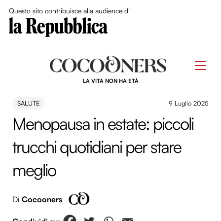
Close Me
Questo sito contribuisce alla audience di
Skip
to
Men
content
LA VITA NON HA ETÀ
SALUTE
9 Luglio 2025
Menopausa in estate: piccoli
trucchi quotidiani per stare
meglio
Di
Cocooners