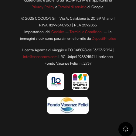
Questo sito è protetto da reCAPTCHA e si applicano la
Privacy Policy
e
Termini di servizio
di Google.
© 2025 COCOON Srl | Via A. Calabiana 6, 20139 Milano |
P.IVA 11299540960 | REA 2592853
Impostazioni dei
Cookies
–
Termini e Condizioni
– Le
immagini stock sono parzialmente fornite da
DepositPhotos
Licenza Agenzia di viaggio e T.O. 148078 del 13/03/2024|
info@cocooners.com
| RC Unipol 198891541 | Iscrizione
Fondo Vacanze Felici n. 2737