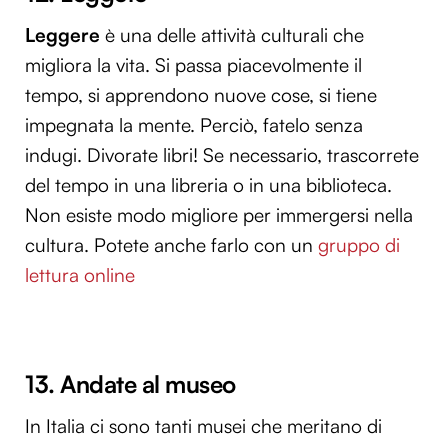
Utilizziamo i cookie per personalizzare contenuti ed
Leggere
è una delle attività culturali che
annunci, per fornire funzionalità dei social media e per
migliora la vita. Si passa piacevolmente il
analizzare il nostro traffico. Condividiamo inoltre
tempo, si apprendono nuove cose, si tiene
informazioni sul modo in cui utilizzi il nostro sito con i
nostri partner che si occupano di analisi dei dati web,
impegnata la mente. Perciò, fatelo senza
pubblicità e social media, i quali potrebbero combinarle
indugi. Divorate libri! Se necessario, trascorrete
con altre informazioni che hai fornito loro o che hanno
del tempo in una libreria o in una biblioteca.
raccolto dal tuo utilizzo dei loro servizi.
Non esiste modo migliore per immergersi nella
cultura. Potete anche farlo con un
gruppo di
lettura online
13. Andate al museo
In Italia ci sono tanti musei che meritano di