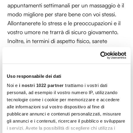
appuntamenti settimanali per un massaggio è il
modo migliore per stare bene con voi stessi.
Allontanerete lo stress e le preoccupazioni e il
vostro umore ne trarrà di sicuro giovamento.
Inoltre, in termini di aspetto fisico, sarete
sempre un figurino
10. Iscrivetevi a un corso di ballo
Uso responsabile dei dati
Alla soglia dei 60 anni,
imparare a ballare
Noi e
i nostri 1022 partner
trattiamo i vostri dati
può essere un obiettivo particolarmente
personali, ad esempio il vostro numero IP, utilizzando
sfidante. Nei posti dove ci sono le balere, è
tecnologie come i cookie per memorizzare e accedere
possibile conoscere gente nuova.
alle informazioni sul vostro dispositivo al fine di
pubblicare annunci e contenuti personalizzati, misurare
gli annunci e i contenuti, ricercare il pubblico e sviluppare
i servizi. Avete la possibilità di scegliere chi utilizza i