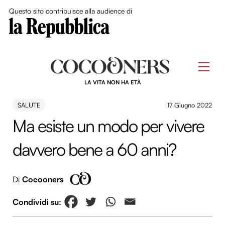
Close Me
Questo sito contribuisce alla audience di
Skip
to
Men
content
LA VITA NON HA ETÀ
SALUTE
17 Giugno 2022
Ma esiste un modo per vivere
davvero bene a 60 anni?
Di
Cocooners