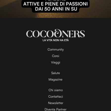
l
L
U
o
n
a
m
d
u
e
t
a
d
e
:
1
0
0
.
LA VITA NON HA ETÀ
0
y
0
%
Community
Corsi
V
Viaggi
Salute
Magazine
i
Chi siamo
Contattaci
d
Newsletter
Diventa Partner