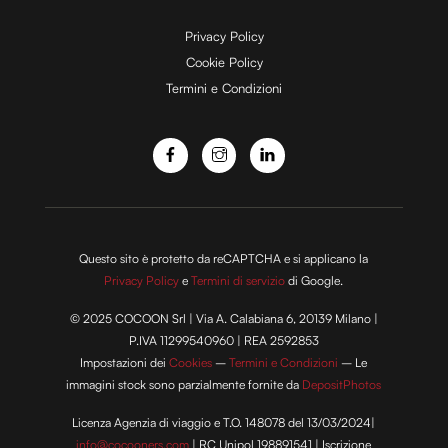
e
Privacy Policy
Cookie Policy
Termini e Condizioni
o
Questo sito è protetto da reCAPTCHA e si applicano la
Privacy Policy
e
Termini di servizio
di Google.
© 2025 COCOON Srl | Via A. Calabiana 6, 20139 Milano |
P.IVA 11299540960 | REA 2592853
Impostazioni dei
Cookies
–
Termini e Condizioni
– Le
immagini stock sono parzialmente fornite da
DepositPhotos
Licenza Agenzia di viaggio e T.O. 148078 del 13/03/2024|
info@cocooners.com
| RC Unipol 198891541 | Iscrizione