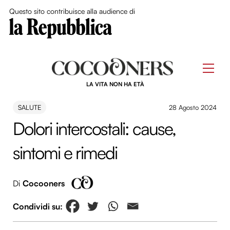
Close Me
Questo sito contribuisce alla audience di
Skip
to
Men
content
LA VITA NON HA ETÀ
SALUTE
28 Agosto 2024
Dolori intercostali: cause,
sintomi e rimedi
Di
Cocooners