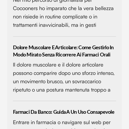
informazioni sul modo in cui utilizzi il nostro sito con i
Cocooners ho imparato che la vera bellezza
nostri partner che si occupano di analisi dei dati web,
pubblicità e social media, i quali potrebbero combinarle
non risiede in routine complicate o in
con altre informazioni che hai fornito loro o che hanno
trattamenti inavvicinabili, ma in gesti
raccolto dal tuo utilizzo dei loro servizi.
Dolore Muscolare E Articolare: Come Gestirlo In
Modo Mirato Senza Ricorrere Ai Farmaci Orali
Il dolore muscolare e il dolore articolare
possono comparire dopo uno sforzo intenso,
un movimento brusco, un sovraccarico
ripetuto o una postura mantenuta troppo a
Farmaci Da Banco: Guida A Un Uso Consapevole
Entrare in farmacia o navigare sul web per