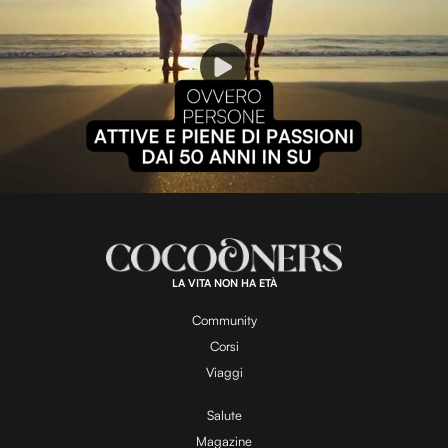
P
l
L
U
o
n
a
m
d
u
e
t
a
d
e
:
1
0
0
.
LA VITA NON HA ETÀ
0
y
0
%
Community
Corsi
V
Viaggi
Salute
Magazine