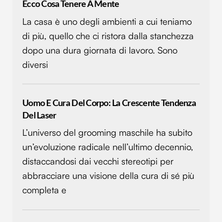
Ecco Cosa Tenere A Mente
annunci, per fornire funzionalità dei social media e per
La casa è uno degli ambienti a cui teniamo
analizzare il nostro traffico. Condividiamo inoltre
informazioni sul modo in cui utilizzi il nostro sito con i
di più, quello che ci ristora dalla stanchezza
nostri partner che si occupano di analisi dei dati web,
dopo una dura giornata di lavoro. Sono
pubblicità e social media, i quali potrebbero combinarle
diversi
con altre informazioni che hai fornito loro o che hanno
raccolto dal tuo utilizzo dei loro servizi.
Uomo E Cura Del Corpo: La Crescente Tendenza
Del Laser
L’universo del grooming maschile ha subito
un’evoluzione radicale nell’ultimo decennio,
distaccandosi dai vecchi stereotipi per
abbracciare una visione della cura di sé più
completa e