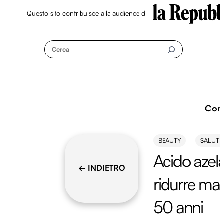
Questo sito contribuisce alla audience di
Skip
to
Cerca
content
Co
BEAUTY
SALUT
Acido azel
← INDIETRO
ridurre ma
50 anni