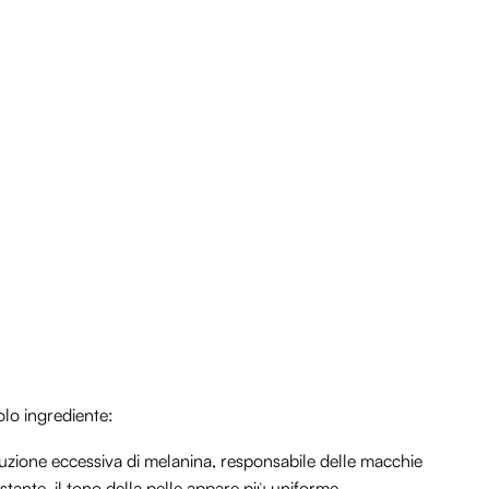
olo ingrediente:
zione eccessiva di melanina, responsabile delle macchie
stante, il tono della pelle appare più uniforme.