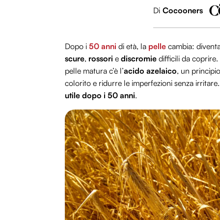
Di
Cocooners
Dopo i
50 anni
di età, la
pelle
cambia: diventa 
scure
,
rossori
e
discromie
difficili da coprire
pelle matura c’è l’
acido azelaico
, un principi
colorito e ridurre le imperfezioni senza irrita
utile dopo i 50 anni
.