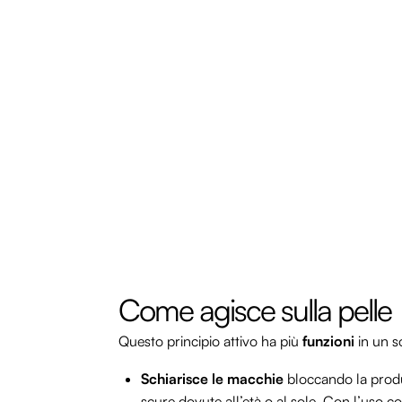
Come agisce sulla pelle
Questo principio attivo ha più
funzioni
in un s
Schiarisce le macchie
bloccando la produ
scure dovute all’età o al sole. Con l’uso co