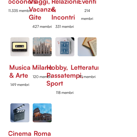
Cocooners
Viaggi,
Relazioni
Eventi
Vacanze,
&
11.335 membri
214
Gite
Incontri
membri
427 membri
331 membri
Musica
Milano
Hobby,
Letteratura
& Arte
Passatempi,
120 membri
111 membri
Sport
149 membri
118 membri
Cinema
Roma