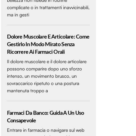
bellezza non risiede in routine
complicate o in trattamenti inavvicinabili,
ma in gesti
Dolore Muscolare E Articolare: Come
Gestirlo In Modo Mirato Senza
Ricorrere Ai Farmaci Orali
Il dolore muscolare e il dolore articolare
possono comparire dopo uno sforzo
intenso, un movimento brusco, un
sovraccarico ripetuto o una postura
mantenuta troppo a
Farmaci Da Banco: Guida A Un Uso
Consapevole
Entrare in farmacia o navigare sul web