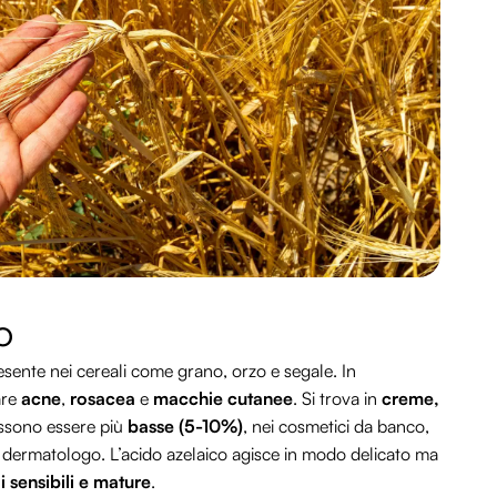
o
sente nei cereali come grano, orzo e segale. In
are
acne
,
rosacea
e
macchie cutanee
. Si trova in
creme,
ssono essere più
basse (5-10%)
, nei cosmetici da banco,
dal dermatologo. L’acido azelaico agisce in modo delicato ma
li sensibili e mature
.