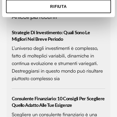
geografica, con un'approssimazione di qualche
RIFIUTA
metro,
Identificare il tuo dispositivo, scansionandolo
Articoli più recenti
attivamente alla ricerca di caratteristiche specifiche
(impronte digitali).
Strategie Di Investimento: Quali Sono Le
Approfondisci come vengono elaborati i tuoi dati personali
Migliori Nel Breve Periodo
e imposta le tue preferenze nella
sezione dettagli
. Puoi
modificare o ritirare il tuo consenso in qualsiasi momento
L’universo degli investimenti è complesso,
dalla Dichiarazione sui cookie.
fatto di molteplici variabili, dinamiche in
continua evoluzione e strumenti variegati.
Utilizziamo i cookie per personalizzare contenuti ed
Destreggiarsi in questo mondo può risultare
annunci, per fornire funzionalità dei social media e per
analizzare il nostro traffico. Condividiamo inoltre
piuttosto complesso sia
informazioni sul modo in cui utilizzi il nostro sito con i
nostri partner che si occupano di analisi dei dati web,
pubblicità e social media, i quali potrebbero combinarle
Consulente Finanziario: 10 Consigli Per Scegliere
con altre informazioni che hai fornito loro o che hanno
Quello Adatto Alle Tue Esigenze
raccolto dal tuo utilizzo dei loro servizi.
Scegliere un consulente finanziario è una