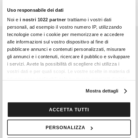
Uso responsabile dei dati
Noi e
i nostri 1022 partner
trattiamo i vostri dati
personali, ad esempio il vostro numero IP, utilizzando
tecnologie come i cookie per memorizzare e accedere
alle informazioni sul vostro dispositivo al fine di
pubblicare annunci e contenuti personalizzati, misurare
gli annunci e i contenuti, ricercare il pubblico e sviluppare
i servizi. Avete la possibilità di scegliere chi utilizza i
vostri dati e per quali scopi. Le vostre scelte in materia di
privacy sono applicabili solo su questa proprietà digitale
in cui avete effettuato le vostre scelte. È possibile
Mostra dettagli
modificare o revocare il proprio consenso in qualsiasi
momento dalla Dichiarazione sui cookie o facendo clic
sull'icona di attivazione della privacy.
ACCETTA TUTTI
Con il tuo consenso, vorremmo anche:
PERSONALIZZA
raccogliere informazioni sulla tua posizione