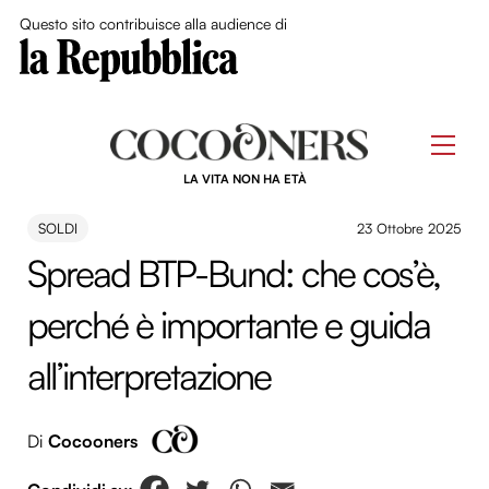
Close Me
Questo sito contribuisce alla audience di
Skip
to
Men
content
LA VITA NON HA ETÀ
SOLDI
23 Ottobre 2025
Spread BTP-Bund: che cos’è,
perché è importante e guida
all’interpretazione
Di
Cocooners