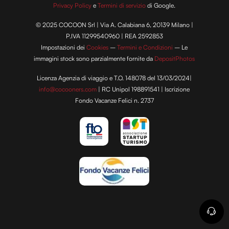
Privacy Policy
e
Termini di servizio
di Google.
© 2025 COCOON Srl | Via A. Calabiana 6, 20139 Milano |
P.IVA 11299540960 | REA 2592853
Impostazioni dei
Cookies
–
Termini e Condizioni
– Le
immagini stock sono parzialmente fornite da
DepositPhotos
Licenza Agenzia di viaggio e T.O. 148078 del 13/03/2024|
info@cocooners.com
| RC Unipol 198891541 | Iscrizione
Fondo Vacanze Felici n. 2737