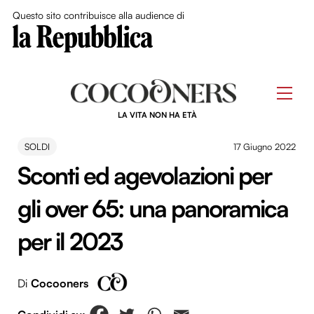
Close Me
Questo sito contribuisce alla audience di
Skip
to
Men
content
LA VITA NON HA ETÀ
SOLDI
17 Giugno 2022
Sconti ed agevolazioni per
gli over 65: una panoramica
per il 2023
Di
Cocooners