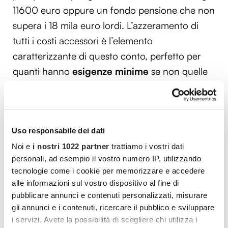
11600 euro oppure un fondo pensione che non
supera i 18 mila euro lordi. L’azzeramento di
tutti i costi accessori è l’elemento
caratterizzante di questo conto, perfetto per
quanti hanno
esigenze minime
se non quelle
di effettuare pagamenti di utenze e canoni
mensili.
Esenzione TARI
Uso responsabile dei dati
Noi e
i nostri 1022 partner
trattiamo i vostri dati
La
Tassa sui Rifiuti
(TARI) in Italia è obbligatoria
personali, ad esempio il vostro numero IP, utilizzando
e permette di finanziare i costi relativi alla
tecnologie come i cookie per memorizzare e accedere
raccolta e allo smaltimento della spazzatura.
alle informazioni sul vostro dispositivo al fine di
pubblicare annunci e contenuti personalizzati, misurare
Ogni nucleo famigliare o possessore di
gli annunci e i contenuti, ricercare il pubblico e sviluppare
immobile deve pagare la TARI, secondo quanto
i servizi. Avete la possibilità di scegliere chi utilizza i