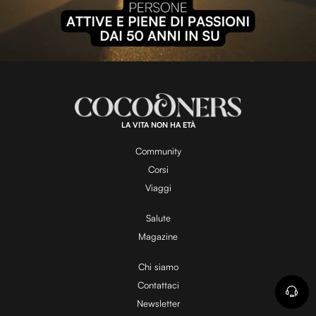
l
L
U
o
n
a
m
d
u
e
t
a
d
e
:
1
0
0
.
LA VITA NON HA ETÀ
0
y
0
%
Community
Corsi
V
Viaggi
Salute
Magazine
i
Chi siamo
Contattaci
d
Newsletter