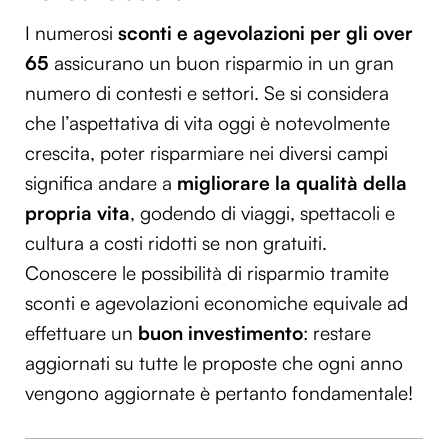
Utilizziamo i cookie per personalizzare contenuti ed
I numerosi
sconti e agevolazioni per gli over
annunci, per fornire funzionalità dei social media e per
65
assicurano un buon risparmio in un gran
analizzare il nostro traffico. Condividiamo inoltre
numero di contesti e settori. Se si considera
informazioni sul modo in cui utilizzi il nostro sito con i
nostri partner che si occupano di analisi dei dati web,
che l’aspettativa di vita oggi è notevolmente
pubblicità e social media, i quali potrebbero combinarle
crescita, poter risparmiare nei diversi campi
con altre informazioni che hai fornito loro o che hanno
significa andare a
migliorare la qualità della
raccolto dal tuo utilizzo dei loro servizi.
propria vita
, godendo di viaggi, spettacoli e
cultura a costi ridotti se non gratuiti.
Conoscere le possibilità di risparmio tramite
sconti e agevolazioni economiche equivale ad
effettuare un
buon investimento
: restare
aggiornati su tutte le proposte che ogni anno
vengono aggiornate è pertanto fondamentale!