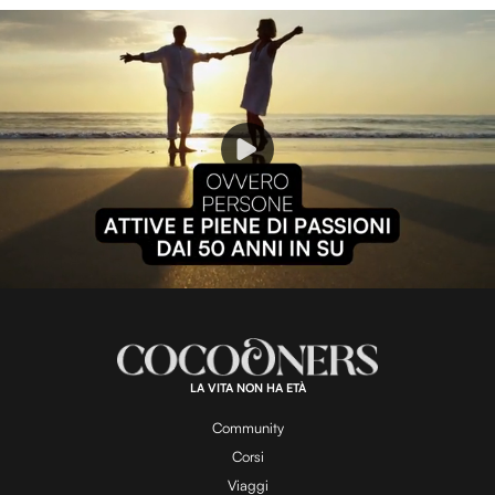
P
l
L
U
o
n
a
m
d
u
e
t
a
d
e
:
1
0
0
.
LA VITA NON HA ETÀ
0
y
0
%
Community
Corsi
Viaggi