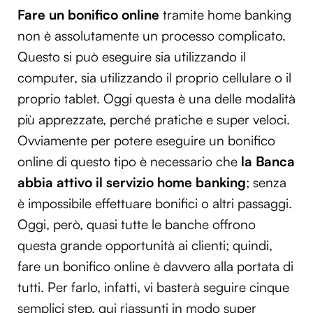
Fare un bonifico online
tramite home banking
non è assolutamente un processo complicato.
Questo si può eseguire sia utilizzando il
computer, sia utilizzando il proprio cellulare o il
proprio tablet. Oggi questa è una delle modalità
più apprezzate, perché pratiche e super veloci.
Ovviamente per potere eseguire un bonifico
online di questo tipo è necessario che
la Banca
abbia attivo il servizio home banking
; senza
è impossibile effettuare bonifici o altri passaggi.
Oggi, però, quasi tutte le banche offrono
questa grande opportunità ai clienti; quindi,
fare un bonifico online è davvero alla portata di
tutti. Per farlo, infatti, vi basterà seguire cinque
semplici step, qui riassunti in modo super