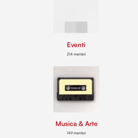
Eventi
214 membri
Musica & Arte
149 membri