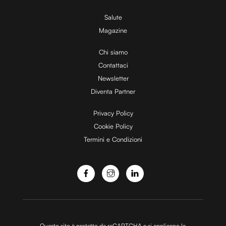
V
Salute
Magazine
i
Chi siamo
Contattaci
d
Newsletter
Diventa Partner
e
Privacy Policy
Cookie Policy
Termini e Condizioni
o
Questo sito è protetto da reCAPTCHA e si applicano la