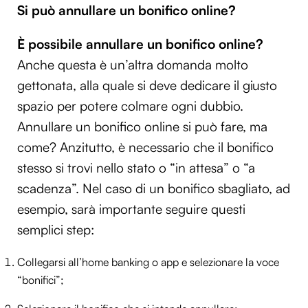
Si può annullare un bonifico online?
È possibile annullare un bonifico online?
Anche questa è un’altra domanda molto
gettonata, alla quale si deve dedicare il giusto
spazio per potere colmare ogni dubbio.
Annullare un bonifico online si può fare, ma
come? Anzitutto, è necessario che il bonifico
stesso si trovi nello stato o “in attesa” o “a
scadenza”. Nel caso di un bonifico sbagliato, ad
esempio, sarà importante seguire questi
semplici step:
Collegarsi all’home banking o app e selezionare la voce
“bonifici”;