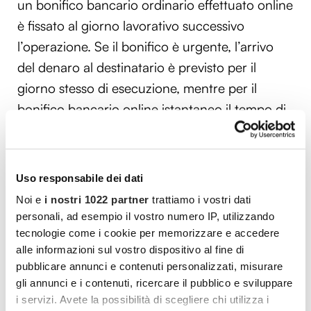
un bonifico bancario ordinario effettuato online
è fissato al giorno lavorativo successivo
l’operazione. Se il bonifico è urgente, l’arrivo
del denaro al destinatario è previsto per il
giorno stesso di esecuzione, mentre per il
bonifico bancario online istantaneo il tempo di
ricezione della somma è pari a 10 secondi tra
paesi SEPA.
Uso responsabile dei dati
Che cos’è un bonifico istantaneo e come
Noi e
i nostri 1022 partner
trattiamo i vostri dati
farlo online
Il
bonifico istantaneo è una
personali, ad esempio il vostro numero IP, utilizzando
tipologia di bonifico
che, lo dice la parola
tecnologie come i cookie per memorizzare e accedere
stessa, arriva in tempi brevissimi. Tale bonifico
alle informazioni sul vostro dispositivo al fine di
online, infatti, consente i pagamenti in real time
pubblicare annunci e contenuti personalizzati, misurare
gli annunci e i contenuti, ricercare il pubblico e sviluppare
in Europa. Per fare un bonifico online
i servizi. Avete la possibilità di scegliere chi utilizza i
istantaneo il procedimento da seguire è il