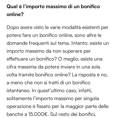
Qual è l’importo massimo di un bonifico
online?
Dopo avere visto le varie modalità esistenti per
potere fare un bonifico online, sono altre le
domande frequenti sul tema. Intanto: esiste un
importo massimo da non superare per
effettuare un bonifico? O meglio, esiste una
cifra massima da potere inviare in una sola
volta tramite bonifico online? La risposta è no,
a meno che non si tratti di un bonifico
istantaneo. In quest’ultimo caso, infatti,
solitamente l’importo massimo per singola
operazione è fissato per la maggior parte delle
banche a 15.000€. Sul resto dei bonifici,