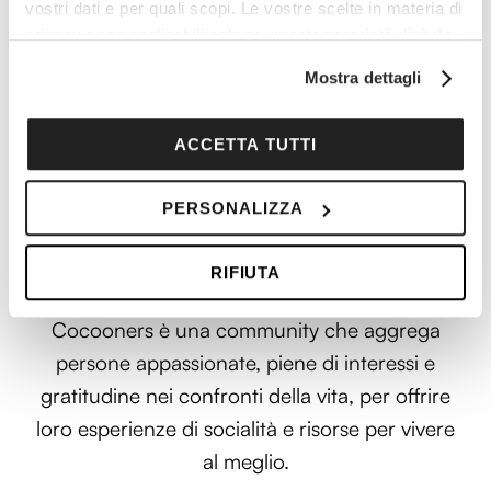
vostri dati e per quali scopi. Le vostre scelte in materia di
medesimo di un bonifico bancario online
privacy sono applicabili solo su questa proprietà digitale
ordinario; solitamente si dovrà selezionare la
in cui avete effettuato le vostre scelte. È possibile
Mostra dettagli
modificare o revocare il proprio consenso in qualsiasi
voce “bonifico istantaneo” e seguire ogni step.
momento dalla Dichiarazione sui cookie o facendo clic
È possibile eseguirlo tutti i giorni 24 ore su 24.
sull'icona di attivazione della privacy.
ACCETTA TUTTI
Con il tuo consenso, vorremmo anche:
Vuoi commentare l’articolo? Iscriviti
PERSONALIZZA
raccogliere informazioni sulla tua posizione
alla community e partecipa alla
geografica, con un'approssimazione di qualche
discussione.
RIFIUTA
metro,
Identificare il tuo dispositivo, scansionandolo
Cocooners è una community che aggrega
attivamente alla ricerca di caratteristiche specifiche
(impronte digitali).
persone appassionate, piene di interessi e
Approfondisci come vengono elaborati i tuoi dati personali
gratitudine nei confronti della vita, per offrire
e imposta le tue preferenze nella
sezione dettagli
. Puoi
loro esperienze di socialità e risorse per vivere
modificare o ritirare il tuo consenso in qualsiasi momento
al meglio.
dalla Dichiarazione sui cookie.