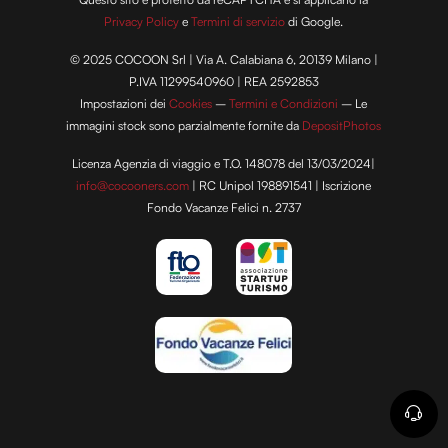
Privacy Policy
e
Termini di servizio
di Google.
© 2025 COCOON Srl | Via A. Calabiana 6, 20139 Milano |
P.IVA 11299540960 | REA 2592853
Impostazioni dei
Cookies
–
Termini e Condizioni
– Le
immagini stock sono parzialmente fornite da
DepositPhotos
Licenza Agenzia di viaggio e T.O. 148078 del 13/03/2024|
info@cocooners.com
| RC Unipol 198891541 | Iscrizione
Fondo Vacanze Felici n. 2737