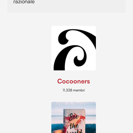
razionale
Cocooners
11.338 membri