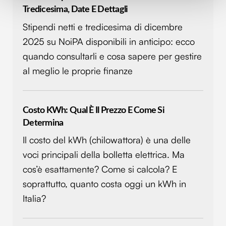
Tredicesima, Date E Dettagli
Approfondisci come vengono elaborati i tuoi dati personali
e imposta le tue preferenze nella
sezione dettagli
. Puoi
Stipendi netti e tredicesima di dicembre
modificare o ritirare il tuo consenso in qualsiasi momento
2025 su NoiPA disponibili in anticipo: ecco
dalla Dichiarazione sui cookie.
quando consultarli e cosa sapere per gestire
al meglio le proprie finanze
Utilizziamo i cookie per personalizzare contenuti ed
annunci, per fornire funzionalità dei social media e per
analizzare il nostro traffico. Condividiamo inoltre
informazioni sul modo in cui utilizzi il nostro sito con i
Costo KWh: Qual È Il Prezzo E Come Si
nostri partner che si occupano di analisi dei dati web,
Determina
pubblicità e social media, i quali potrebbero combinarle
Il costo del kWh (chilowattora) è una delle
con altre informazioni che hai fornito loro o che hanno
voci principali della bolletta elettrica. Ma
raccolto dal tuo utilizzo dei loro servizi.
cos’è esattamente? Come si calcola? E
soprattutto, quanto costa oggi un kWh in
Italia?