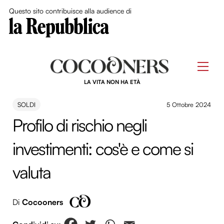
Close Me
Questo sito contribuisce alla audience di
Skip
to
Men
content
LA VITA NON HA ETÀ
SOLDI
5 Ottobre 2024
Profilo di rischio negli
investimenti: cos'è e come si
valuta
Di
Cocooners