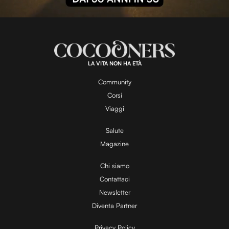
l
L
U
o
n
a
m
d
u
e
t
a
d
e
:
1
0
0
.
LA VITA NON HA ETÀ
0
y
0
%
Community
Corsi
V
Viaggi
Salute
Magazine
i
Chi siamo
Contattaci
d
Newsletter
Diventa Partner
e
Privacy Policy