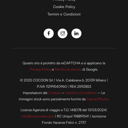
Cookie Policy
Termini e Condizioni
o
Questo sito è protetto da reCAPTCHA e si applicano la
Privacy Policy
e
Termini di servizio
di Google.
© 2025 COCOON Srl | Via A. Calabiana 6, 20139 Milano |
P.IVA 11299540960 | REA 2592853
Impostazioni dei
Cookies
–
Termini e Condizioni
– Le
immagini stock sono parzialmente fornite da
DepositPhotos
Licenza Agenzia di viaggio e T.O. 148078 del 13/03/2024|
info@cocooners.com
| RC Unipol 198891541 | Iscrizione
Fondo Vacanze Felici n. 2737