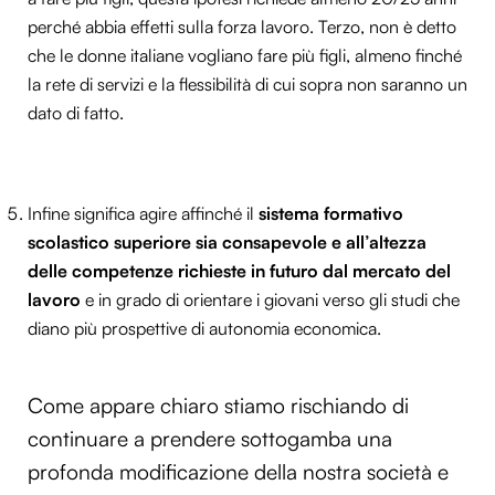
perché abbia effetti sulla forza lavoro. Terzo, non è detto
Utilizziamo i cookie per personalizzare contenuti ed
annunci, per fornire funzionalità dei social media e per
che le donne italiane vogliano fare più figli, almeno finché
analizzare il nostro traffico. Condividiamo inoltre
la rete di servizi e la flessibilità di cui sopra non saranno un
informazioni sul modo in cui utilizzi il nostro sito con i
dato di fatto.
nostri partner che si occupano di analisi dei dati web,
pubblicità e social media, i quali potrebbero combinarle
con altre informazioni che hai fornito loro o che hanno
raccolto dal tuo utilizzo dei loro servizi.
Infine significa agire affinché il
sistema formativo
scolastico superiore sia consapevole e all’altezza
delle competenze richieste in futuro dal mercato del
lavoro
e in grado di orientare i giovani verso gli studi che
diano più prospettive di autonomia economica.
Come appare chiaro stiamo rischiando di
continuare a prendere sottogamba una
profonda modificazione della nostra società e