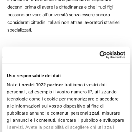
decenni prima di avere la cittadinanza e che i tuoi figli
possano arrivare all’università senza essere ancora
considerati cittadini italiani non attrae lavoratori stranieri
specializzati.
Ridurre il numero degli inattivi
, le persone che non
hanno un’occupazione retribuita (quanto meno alla luce
del sole) e non la cercano. In Italia abbiamo la quota più
Uso responsabile dei dati
alta di inattivi rispetto all’Europa: un quarto degli uomini
Noi e
i nostri 1022 partner
trattiamo i vostri dati
in età da lavoro e la metà delle donne. Significa da una
personali, ad esempio il vostro numero IP, utilizzando
parte far emergere il lavoro nero e dall’altra aiutare il
tecnologie come i cookie per memorizzare e accedere
genere femminile nella conciliazione di una attività
alle informazioni sul vostro dispositivo al fine di
lavorativa con il carico di cura familiare, bambini (sempre
pubblicare annunci e contenuti personalizzati, misurare
meno) e anziani non autosufficienti (sempre di più).
gli annunci e i contenuti, ricercare il pubblico e sviluppare
Significa fare più asili nido pubblici; mantenere nidi e asili
i servizi. Avete la possibilità di scegliere chi utilizza i