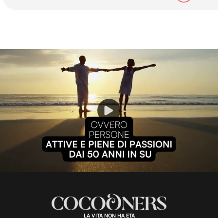
P
l
L
U
o
n
a
m
d
u
e
t
a
d
e
:
1
0
0
.
LA VITA NON HA ETÀ