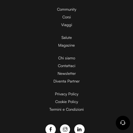
0
y
0
%
Community
Corsi
V
Viaggi
Salute
Magazine
i
Chi siamo
Contattaci
d
Newsletter
Diventa Partner
e
Privacy Policy
Cookie Policy
Termini e Condizioni
o