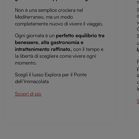
g
Non è una semplice crociera nel
d
Mediterraneo, ma un modo
v
completamente nuovo di vivere il viaggio.
C
Ogni giornata è un
perfetto equilibrio tra
S
benessere, alta gastronomia e
intrattenimento raffinato,
con il tempo e
la libertà di scegliere come vivere ogni
P
momento.
p
Scegli il lusso Explora per il Ponte
s
dell’Immacolata
i
Scopri di più
S