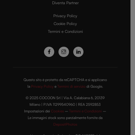
Diventa Partner
e
Privacy Policy
Cookie Policy
Termini e Condizioni
o
Questo sito è protetto da reCAPTCHA e si applicano
la
Privacy Policy
e
Termini di servizio
di Google.
© 2025 COCOON Srl | Via A. Calabiana 6, 20139
Milano | P.IVA 11299540960 | REA 2592853
Impostazioni dei
Cookies
–
Termini e Condizioni
–
Le immagini stock sono parzialmente fornite da
DepositPhotos