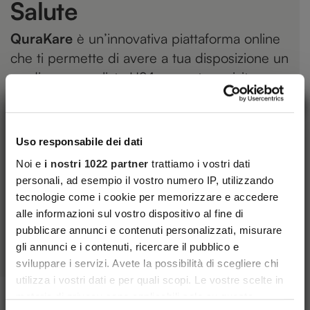
Salute
QuraKare
è un’innovativa piattaforma online
che ti permette di avere a tua disposizione un
medico generalista H24, prenotare visite a
prezzi privilegiati senza tempi di attesa e
×
Iscriviti alla Newsletter
organizzare percorsi di prevenzione per te e i
tuoi cari. Fino al 30 ottobre acquista la carta
Cocooners!
Uso responsabile dei dati
con uno sconto di 50 EURO usa il codice
Noi e
i nostri 1022 partner
trattiamo i vostri dati
Conosci nuove persone e scopri tutte le proposte che
BHC50.
personali, ad esempio il vostro numero IP, utilizzando
abbiamo riservato per te:
viaggi, corsi e sconti pensati per gli Over55!
tecnologie come i cookie per memorizzare e accedere
alle informazioni sul vostro dispositivo al fine di
Scopri di più
pubblicare annunci e contenuti personalizzati, misurare
gli annunci e i contenuti, ricercare il pubblico e
sviluppare i servizi. Avete la possibilità di scegliere chi
utilizza i vostri dati e per quali scopi. Le vostre scelte in
materia di privacy sono applicabili solo su questa