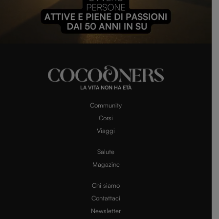
P
l
L
U
o
n
a
m
d
u
e
t
a
d
e
:
1
0
0
.
LA VITA NON HA ETÀ
0
0
y
%
Community
Corsi
Viaggi
V
Salute
Magazine
i
Chi siamo
Contattaci
d
Newsletter