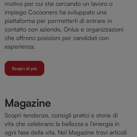
motivo per cui stai cercando un lavoro o
analizzare il nostro traffico. Condividiamo inoltre
impiego Cocooners ha sviluppato una
informazioni sul modo in cui utilizzi il nostro sito con i
piattaforma per permetterti di entrare in
nostri partner che si occupano di analisi dei dati web,
contatto con aziende, Onlus e organizzazioni
pubblicità e social media, i quali potrebbero combinarle
con altre informazioni che hai fornito loro o che hanno
che offrono posizioni per candidati con
raccolto dal tuo utilizzo dei loro servizi.
esperienza.
Scopri di più
Magazine
Scopri tendenze, consigli pratici e storie di
vita che celebrano la bellezza e l’energia in
ogni fase della vita. Nel Magazine trovi articoli