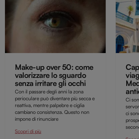
Make-up over 50: come
Capo
valorizzare lo sguardo
viag
senza irritare gli occhi
Med
anti
Con il passare degli anni la zona
perioculare può diventare più secca e
Ci so
reattiva, mentre palpebre e ciglia
servon
cambiano consistenza. Questo non
ci son
impone di rinunciare
prospe
second
Scopri di più