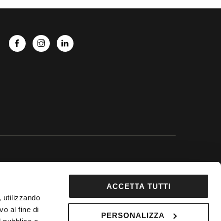
 Google.
ACCETTA TUTTI
92853
, utilizzando
DepositPhotos
o al fine di
PERSONALIZZA
 Fondo Vacanze Felici n. 2737