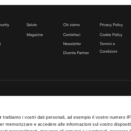
unity
Salute
Chi siamo
Privacy Policy
Magazine
Contattaci
Cookie Policy
i
Newsletter
Termini e
Condizioni
Diventa Partner
sito è protetto da reCAPTCHA e si applicano la
Privacy Policy
e
Termini di servizio
di
25 COCOON Srl | Via A. Calabiana 6, 20139 Milano | P.IVA 11299540960 | REA 25
r
trattiamo i vostri dati personali, ad esempio il vostro numero IP
ei
Cookies
–
Termini e Condizioni
– Le immagini stock sono parzialmente fornite da
er memorizzare e accedere alle informazioni sul vostro dispositiv
 T.O. 148078 del 13/03/2024|
info@cocooners.com
| RC Unipol 198891541 | Iscrizione