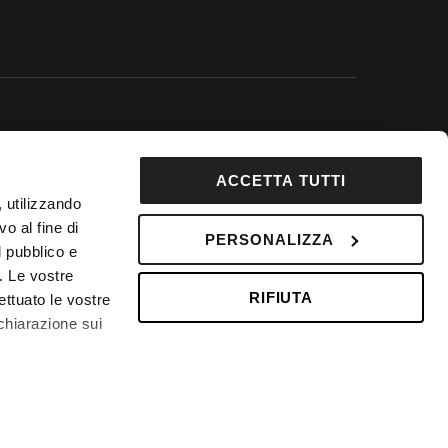
 Google.
ACCETTA TUTTI
92853
, utilizzando
DepositPhotos
o al fine di
PERSONALIZZA
l pubblico e
 Fondo Vacanze Felici n. 2737
i. Le vostre
RIFIUTA
ettuato le vostre
chiarazione sui
 qualche metro,
Contattaci
che specifiche