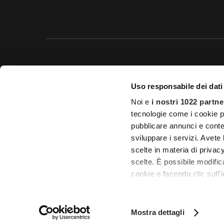
Questo 
Uso responsabile dei dati
© 20
Noi e
i nostri 1022 partne
Impostazioni d
tecnologie come i cookie p
pubblicare annunci e conten
Licenza Agenzia di viaggio e
sviluppare i servizi. Avete l
scelte in materia di privacy
scelte. È possibile modifi
cookie o facendo clic sull'i
Con il tuo consenso, vor
raccogliere informa
Mostra dettagli
Identificare il tuo 