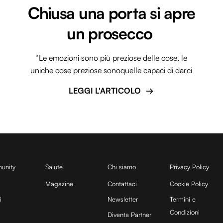
Chiusa una porta si apre
un prosecco
“Le emozioni sono più preziose delle cose, le
uniche cose preziose sonoquelle capaci di darci
LEGGI L'ARTICOLO
unity
Salute
Chi siamo
Privacy Policy
Magazine
Contattaci
Cookie Policy
i
Newsletter
Termini e
Condizioni
Diventa Partner