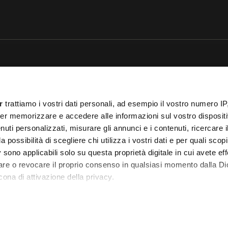
sito è protetto da reCAPTCHA e si applicano la
Privacy Policy
e
Termini di servizio
di
25 COCOON Srl | Via A. Calabiana 6, 20139 Milano | P.IVA 11299540960 | REA 25
r
trattiamo i vostri dati personali, ad esempio il vostro numero IP
ei
Cookies
–
Termini e Condizioni
– Le immagini stock sono parzialmente fornite da
er memorizzare e accedere alle informazioni sul vostro dispositiv
uti personalizzati, misurare gli annunci e i contenuti, ricercare i
 T.O. 148078 del 13/03/2024|
info@cocooners.com
| RC Unipol 198891541 | Iscrizione
a possibilità di scegliere chi utilizza i vostri dati e per quali scop
 sono applicabili solo su questa proprietà digitale in cui avete eff
care o revocare il proprio consenso in qualsiasi momento dalla Di
cona di attivazione della privacy.
remmo anche:
zioni sulla tua posizione geografica, con un'approssimazione di
dispositivo, scansionandolo attivamente alla ricerca di caratteristi