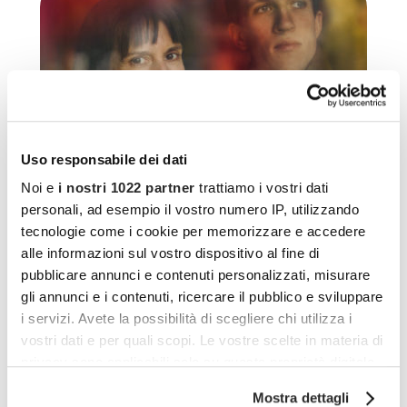
Uso responsabile dei dati
Viktoria Mullova: ritratto
Noi e
i nostri 1022 partner
trattiamo i vostri dati
personali, ad esempio il vostro numero IP, utilizzando
di una madre della
tecnologie come i cookie per memorizzare e accedere
alle informazioni sul vostro dispositivo al fine di
musica
pubblicare annunci e contenuti personalizzati, misurare
gli annunci e i contenuti, ricercare il pubblico e sviluppare
Da Johann Sebastian Bach e la sua folta progenie (20
i servizi. Avete la possibilità di scegliere chi utilizza i
figli di cui un buon
vostri dati e per quali scopi. Le vostre scelte in materia di
privacy sono applicabili solo su questa proprietà digitale
LEGGI L'ARTICOLO
in cui avete effettuato le vostre scelte. È possibile
Mostra dettagli
modificare o revocare il proprio consenso in qualsiasi