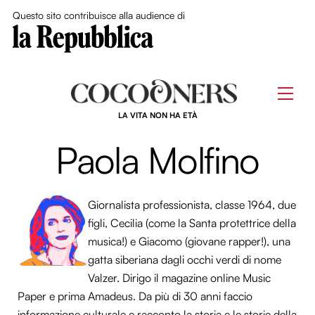
Close Me
Questo sito contribuisce alla audience di
Skip
to
Men
content
LA VITA NON HA ETÀ
Paola Molfino
Giornalista professionista, classe 1964, due
figli, Cecilia (come la Santa protettrice della
musica!) e Giacomo (giovane rapper!), una
gatta siberiana dagli occhi verdi di nome
Valzer. Dirigo il magazine online Music
Paper e prima Amadeus. Da più di 30 anni faccio
informazione culturale e racconto la storia e le storie della