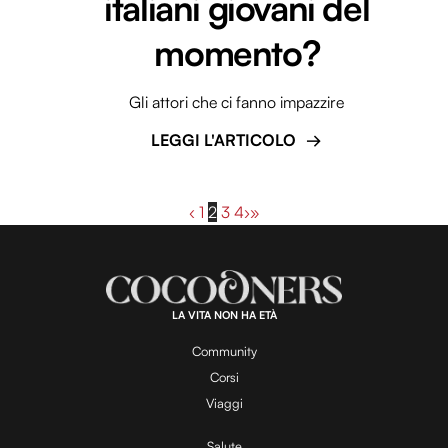
italiani giovani del
momento?
Gli attori che ci fanno impazzire
LEGGI L'ARTICOLO
‹
1
2
3
4
›
»
LA VITA NON HA ETÀ
Community
Corsi
Viaggi
Salute