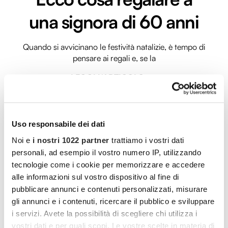
una signora di 60 anni
Quando si avvicinano le festività natalizie, è tempo di
pensare ai regali e, se la
LEGGI L'ARTICOLO
Uso responsabile dei dati
Noi e
i nostri 1022 partner
trattiamo i vostri dati
personali, ad esempio il vostro numero IP, utilizzando
tecnologie come i cookie per memorizzare e accedere
alle informazioni sul vostro dispositivo al fine di
pubblicare annunci e contenuti personalizzati, misurare
gli annunci e i contenuti, ricercare il pubblico e sviluppare
i servizi. Avete la possibilità di scegliere chi utilizza i
La medicina predittiva
vostri dati e per quali scopi. Le vostre scelte in materia di