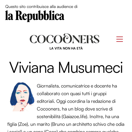
Close Me
Questo sito contribuisce alla audience di
Skip
to
Men
content
LA VITA NON HA ETÀ
Viviana Musumeci
Giornalista, comunicatrice e docente ha
collaborato con quasi tutti i gruppi
editoriali. Oggi coordina la redazione di
Cocooners, ha un blog dove scrive di
sostenibilità (Gaiazoe.life). Inoltre, ha una
figlia (Zoe), un marito (Bruno un architetto schivo che odia
i social) e un cane (Coco) che combina sempre qualche