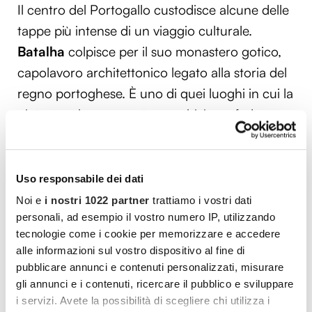
Il centro del Portogallo custodisce alcune delle
tappe più intense di un viaggio culturale.
Batalha
colpisce per il suo monastero gotico,
capolavoro architettonico legato alla storia del
regno portoghese. È uno di quei luoghi in cui la
pietra sembra raccontare ambizione, fede e
potere.
Fátima
introduce invece il tema della
Uso responsabile dei dati
spiritualità contemporanea. È uno dei luoghi di
Noi e
i nostri 1022 partner
trattiamo i vostri dati
pellegrinaggio più importanti d’Europa, meta di
personali, ad esempio il vostro numero IP, utilizzando
fedeli e viaggiatori che cercano silenzio,
tecnologie come i cookie per memorizzare e accedere
alle informazioni sul vostro dispositivo al fine di
raccoglimento o semplicemente desiderano
pubblicare annunci e contenuti personalizzati, misurare
comprendere una parte significativa della
gli annunci e i contenuti, ricercare il pubblico e sviluppare
cultura religiosa portoghese.
i servizi. Avete la possibilità di scegliere chi utilizza i