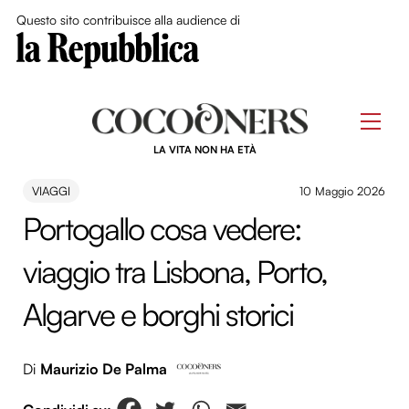
Close Me
Questo sito contribuisce alla audience di
Skip
to
Men
content
LA VITA NON HA ETÀ
VIAGGI
10 Maggio 2026
Portogallo cosa vedere:
viaggio tra Lisbona, Porto,
Algarve e borghi storici
Di
Maurizio De Palma