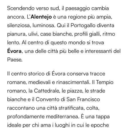
Utilizziamo i cookie per personalizzare contenuti ed
Scendendo verso sud, il paesaggio cambia
annunci, per fornire funzionalità dei social media e per
ancora. L’
Alentejo
è una regione più ampia,
analizzare il nostro traffico. Condividiamo inoltre
silenziosa, luminosa. Qui il Portogallo diventa
informazioni sul modo in cui utilizzi il nostro sito con i
pianura, ulivi, case bianche, profili gialli, ritmo
nostri partner che si occupano di analisi dei dati web,
pubblicità e social media, i quali potrebbero combinarle
lento. Al centro di questo mondo si trova
con altre informazioni che hai fornito loro o che hanno
Évora
, una delle città più belle e interessanti del
raccolto dal tuo utilizzo dei loro servizi.
Paese.
Il centro storico di Évora conserva tracce
romane, medievali e rinascimentali. Il Tempio
romano, la Cattedrale, le piazze, le strade
bianche e il Convento di San Francisco
raccontano una città stratificata, colta,
profondamente mediterranea. È una tappa
ideale per chi ama i luoghi in cui le epoche