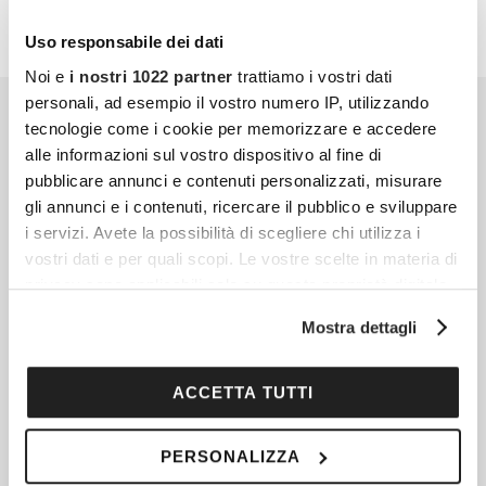
Uso responsabile dei dati
Noi e
i nostri 1022 partner
trattiamo i vostri dati
personali, ad esempio il vostro numero IP, utilizzando
tecnologie come i cookie per memorizzare e accedere
alle informazioni sul vostro dispositivo al fine di
pubblicare annunci e contenuti personalizzati, misurare
gli annunci e i contenuti, ricercare il pubblico e sviluppare
i servizi. Avete la possibilità di scegliere chi utilizza i
vostri dati e per quali scopi. Le vostre scelte in materia di
privacy sono applicabili solo su questa proprietà digitale
in cui avete effettuato le vostre scelte. È possibile
Mostra dettagli
modificare o revocare il proprio consenso in qualsiasi
momento dalla Dichiarazione sui cookie o facendo clic
sull'icona di attivazione della privacy.
ACCETTA TUTTI
Con il tuo consenso, vorremmo anche:
PERSONALIZZA
raccogliere informazioni sulla tua posizione