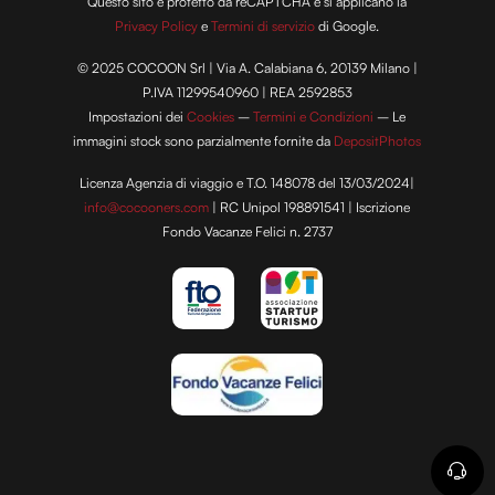
Questo sito è protetto da reCAPTCHA e si applicano la
Privacy Policy
e
Termini di servizio
di Google.
© 2025 COCOON Srl | Via A. Calabiana 6, 20139 Milano |
P.IVA 11299540960 | REA 2592853
Impostazioni dei
Cookies
–
Termini e Condizioni
– Le
immagini stock sono parzialmente fornite da
DepositPhotos
Licenza Agenzia di viaggio e T.O. 148078 del 13/03/2024|
info@cocooners.com
| RC Unipol 198891541 | Iscrizione
Fondo Vacanze Felici n. 2737