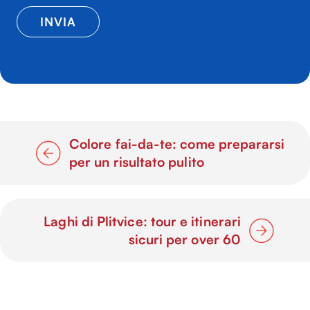
Colore fai-da-te: come prepararsi
per un risultato pulito
Laghi di Plitvice: tour e itinerari
sicuri per over 60