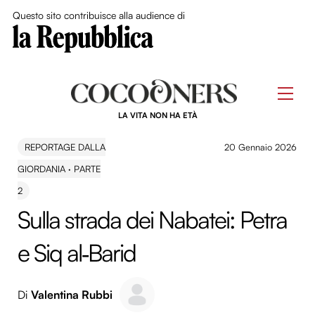
Close Me
Questo sito contribuisce alla audience di
Skip
to
Men
content
LA VITA NON HA ETÀ
REPORTAGE DALLA
20 Gennaio 2026
GIORDANIA · PARTE
2
Sulla strada dei Nabatei: Petra
e Siq al‑Barid
Di
Valentina Rubbi