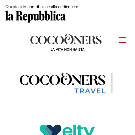
Close Me
Questo sito contribuisce alla audience di
Skip
to
Men
content
LA VITA NON HA ETÀ