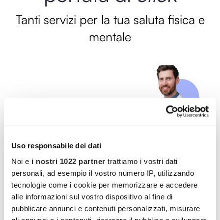
Tanti servizi per la tua saluta fisica e
mentale
Per avere risposte
quando più ne hai
Uso responsabile dei dati
bisogno
Noi e
i nostri 1022 partner
trattiamo i vostri dati
personali, ad esempio il vostro numero IP, utilizzando
tecnologie come i cookie per memorizzare e accedere
Un medico dedicato
alle informazioni sul vostro dispositivo al fine di
alle tue domande.
pubblicare annunci e contenuti personalizzati, misurare