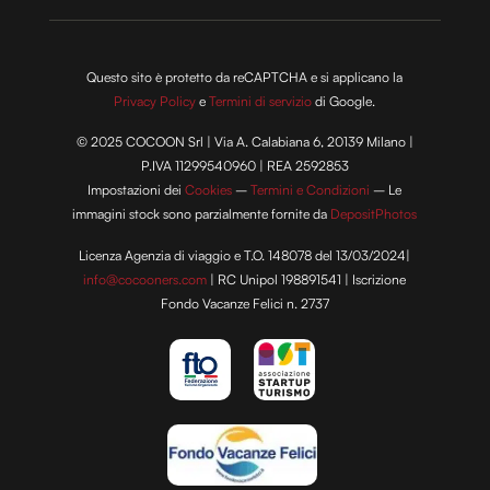
Questo sito è protetto da reCAPTCHA e si applicano la
Privacy Policy
e
Termini di servizio
di Google.
© 2025 COCOON Srl | Via A. Calabiana 6, 20139 Milano |
P.IVA 11299540960 | REA 2592853
Impostazioni dei
Cookies
–
Termini e Condizioni
– Le
immagini stock sono parzialmente fornite da
DepositPhotos
Licenza Agenzia di viaggio e T.O. 148078 del 13/03/2024|
info@cocooners.com
| RC Unipol 198891541 | Iscrizione
Fondo Vacanze Felici n. 2737