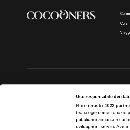
Comm
Corsi
Viagg
Questo 
Uso responsabile dei dati
© 20
Noi e
i nostri 1022 partne
Impostazioni d
tecnologie come i cookie p
Licenza Agenzia di viaggio e
pubblicare annunci e conten
sviluppare i servizi. Avete l