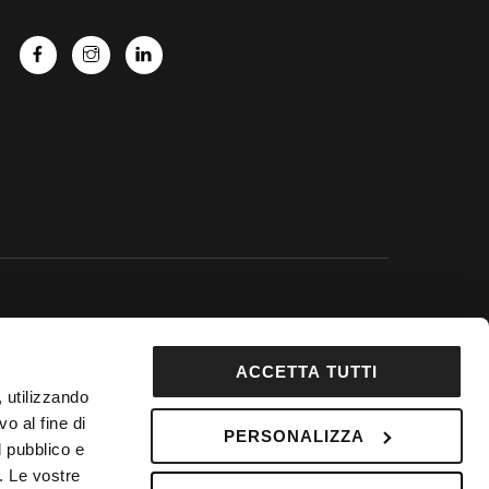
 Google.
ACCETTA TUTTI
92853
, utilizzando
DepositPhotos
o al fine di
PERSONALIZZA
 Fondo Vacanze Felici n. 2737
l pubblico e
i. Le vostre