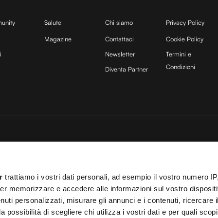
unity
Salute
Chi siamo
Privacy Policy
Magazine
Contattaci
Cookie Policy
i
Newsletter
Termini e
Condizioni
Diventa Partner
sito è protetto da reCAPTCHA e si applicano la
Privacy Policy
e
Termini di servizio
di
25 COCOON Srl | Via A. Calabiana 6, 20139 Milano | P.IVA 11299540960 | REA 25
r
trattiamo i vostri dati personali, ad esempio il vostro numero IP
ei
Cookies
–
Termini e Condizioni
– Le immagini stock sono parzialmente fornite da
er memorizzare e accedere alle informazioni sul vostro dispositiv
 T.O. 148078 del 13/03/2024|
info@cocooners.com
| RC Unipol 198891541 | Iscrizione
uti personalizzati, misurare gli annunci e i contenuti, ricercare i
a possibilità di scegliere chi utilizza i vostri dati e per quali scop