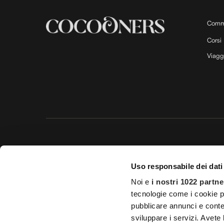
Comm
Corsi
Viagg
Questo 
Uso responsabile dei dati
© 20
Noi e
i nostri 1022 partne
Impostazioni d
tecnologie come i cookie p
Licenza Agenzia di viaggio e
pubblicare annunci e conten
sviluppare i servizi. Avete l