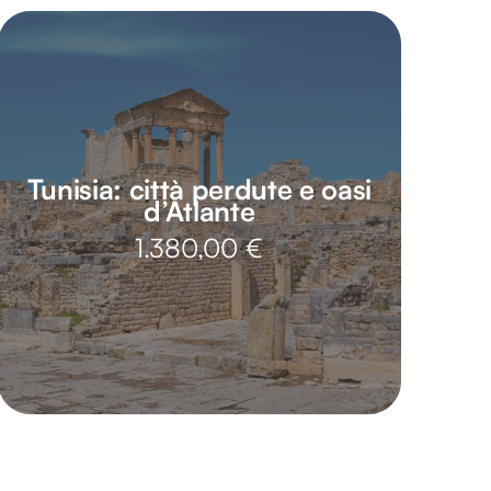
Tunisia: città perdute e oasi
d’Atlante
1.380,00
€