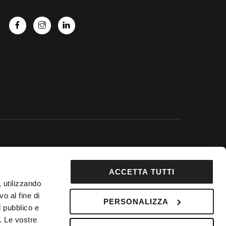
 Google.
ACCETTA TUTTI
92853
, utilizzando
DepositPhotos
o al fine di
PERSONALIZZA
 Fondo Vacanze Felici n. 2737
l pubblico e
i. Le vostre