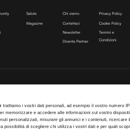
unity
Salute
Chi siamo
Privacy Policy
Magazine
Contattaci
Cookie Policy
i
Newsletter
Termini e
Condizioni
Diventa Partner
sito è protetto da reCAPTCHA e si applicano la
Privacy Policy
e
Termini di servizio
di
25 COCOON Srl | Via A. Calabiana 6, 20139 Milano | P.IVA 11299540960 | REA 25
r
trattiamo i vostri dati personali, ad esempio il vostro numero IP
ei
Cookies
–
Termini e Condizioni
– Le immagini stock sono parzialmente fornite da
er memorizzare e accedere alle informazioni sul vostro dispositiv
 T.O. 148078 del 13/03/2024|
info@cocooners.com
| RC Unipol 198891541 | Iscrizione
uti personalizzati, misurare gli annunci e i contenuti, ricercare i
a possibilità di scegliere chi utilizza i vostri dati e per quali scop