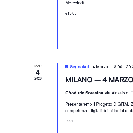
Mercoledì
a
a
v
.
€15,00
e
.
C
e
r
c
a
MAR
Segnalati
4 Marzo | 18:00
-
20:
4
E
MILANO – 4 MARZ
2026
v
e
Gòodurie Soresina
Via Alessio di 
n
t
Presenteremo il Progetto DIGITALIZZA
competenze digitali dei cittadini e aiu
i
p
€22,00
e