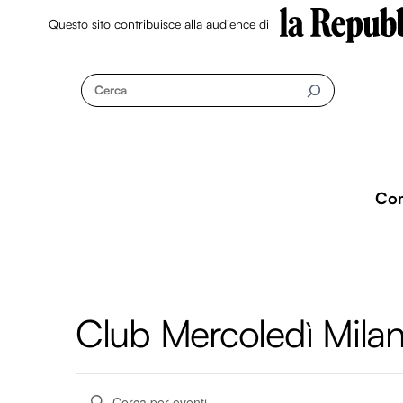
Questo sito contribuisce alla audience di
Skip
to
Cerca
content
Co
Club Mercoledì Mila
Eventi
I