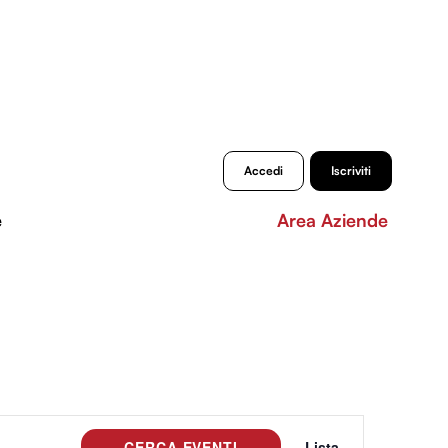
Accedi
Iscriviti
e
Area Aziende
Evento
CERCA EVENTI
Lista