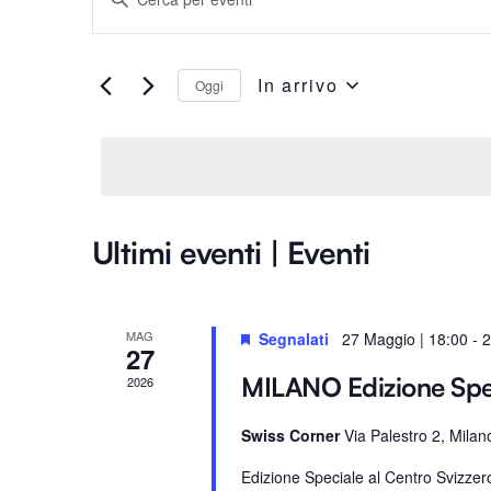
n
Ricerca
s
e
In arrivo
Oggi
e
r
S
i
e
viste
s
l
c
e
i
Navigazione
z
Ultimi eventi | Eventi
P
i
a
o
r
n
o
MAG
a
Segnalati
27 Maggio | 18:00
-
2
27
l
l
MILANO Edizione Sp
2026
a
a
C
d
Swiss Corner
Via Palestro 2, Milan
h
a
i
Edizione Speciale al Centro Svizze
t