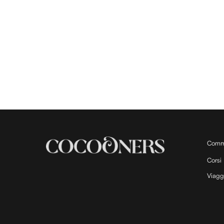
Comm
Corsi
Viagg