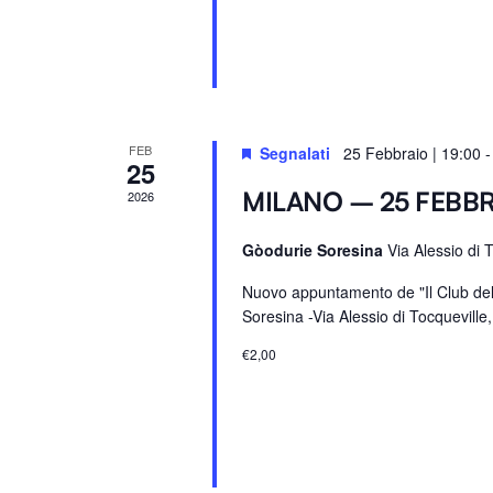
r
P
a
r
o
l
FEB
Segnalati
25 Febbraio | 19:00
25
a
MILANO – 25 FEBB
2026
C
h
Gòodurie Soresina
Via Alessio di 
i
Nuovo appuntamento de "Il Club del
a
Soresina -Via Alessio di Tocqueville
v
e
€2,00
.