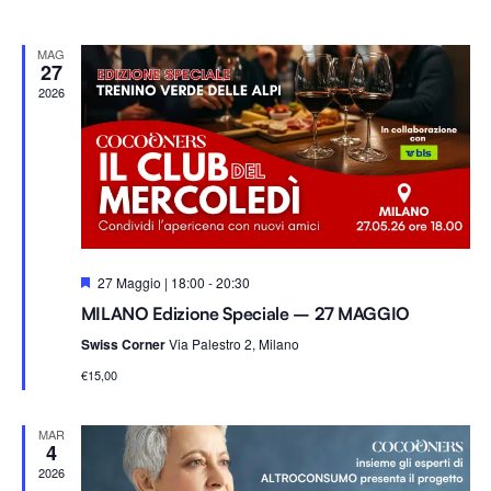
T
l
e
A
Na
A
e
viste
MAG
z
27
i
2026
Navig
o
n
a
l
a
d
S
27 Maggio | 18:00
-
20:30
a
e
MILANO Edizione Speciale – 27 MAGGIO
t
g
n
a
Swiss Corner
Via Palestro 2, Milano
a
l
.
€15,00
a
t
i
MAR
4
2026