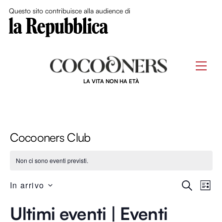
Close Me
Questo sito contribuisce alla audience di
Skip
to
Men
content
LA VITA NON HA ETÀ
Cocooners Club
Non ci sono eventi previsti.
Event
Ev
In arrivo
C
L
E
S
I
Ricer
R
Ultimi eventi | Eventi
Vi
e
S
C