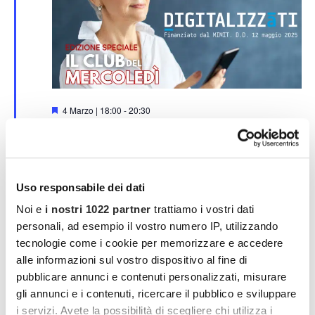
S
4 Marzo | 18:00
-
20:30
e
MILANO – 4 MARZO – con ALTROCONSUMO
g
n
Gòodurie Soresina
Via Alessio di Tocqueville, 10, Milano
a
l
€22,00
a
Uso responsabile dei dati
t
i
FEB
Noi e
i nostri 1022 partner
trattiamo i vostri dati
25
personali, ad esempio il vostro numero IP, utilizzando
2026
tecnologie come i cookie per memorizzare e accedere
alle informazioni sul vostro dispositivo al fine di
pubblicare annunci e contenuti personalizzati, misurare
gli annunci e i contenuti, ricercare il pubblico e sviluppare
i servizi. Avete la possibilità di scegliere chi utilizza i