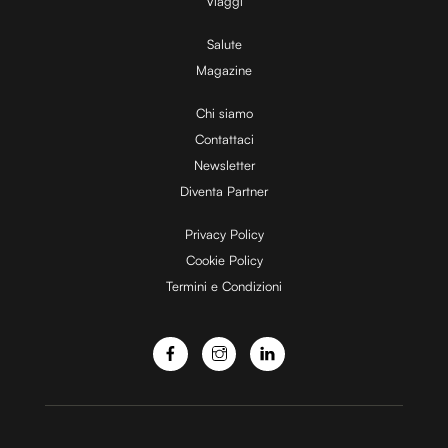
Viaggi
Utilizziamo i cookie per personalizzare contenuti ed
Salute
annunci, per fornire funzionalità dei social media e per
Magazine
analizzare il nostro traffico. Condividiamo inoltre
informazioni sul modo in cui utilizzi il nostro sito con i
Chi siamo
nostri partner che si occupano di analisi dei dati web,
Contattaci
pubblicità e social media, i quali potrebbero combinarle
Newsletter
con altre informazioni che hai fornito loro o che hanno
Diventa Partner
raccolto dal tuo utilizzo dei loro servizi.
Privacy Policy
Cookie Policy
Termini e Condizioni