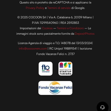
Questo sito è protetto da reCAPTCHA e si applicano la
Privacy Policy
e
Termini di servizio
di Google.
© 2025 COCOON Srl | Via A. Calabiana 6, 20139 Milano |
P.IVA 11299540960 | REA 2592853
Impostazioni dei
Cookies
–
Termini e Condizioni
– Le
immagini stock sono parzialmente fornite da
DepositPhotos
Licenza Agenzia di viaggio e T.O. 148078 del 13/03/2024|
info@cocooners.com
| RC Unipol 198891541 | Iscrizione
Fondo Vacanze Felici n. 2737