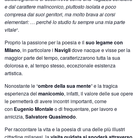
e dal carattere malinconico, piuttosto isolata e poco
compresa dai suoi genitori, ma molto brava ai corsi
elementari: … perché lo studio fu sempre una mia parte
vitale
“.
Proprio la passione per la poesia e il
suo legame con
Milano
, in particolare i
Navigli
dove nacque e visse per la
maggior parte del tempo, caratterizzarono tutta la sua
dolorosa e, al tempo stesso, eccezionale esistenza
artistica.
Nonostante le “
ombre della sua mente
” e la tragica
esperienza del
manicomio
, infatti, il valore delle sue opere
le permetterà di avere incontri importanti, come
con
Eugenio Montale
o di frequentare, per lavoro e
amicizia,
Salvatore Quasimodo
.
Per raccontare la vita e la poesia di una delle più illustri
cittadine milanesi, la
visita guidata si snoderà attraverso