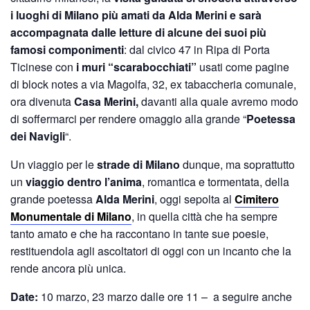
i luoghi di Milano più amati da Alda Merini e sarà
accompagnata dalle letture di alcune dei suoi più
famosi componimenti
: dal civico 47 in Ripa di Porta
Ticinese con
i muri “scarabocchiati”
usati come pagine
di block notes a via Magolfa, 32, ex tabaccheria comunale,
ora divenuta
Casa Merini,
davanti alla quale avremo modo
di soffermarci per rendere omaggio alla grande “
Poetessa
dei Navigli
“.
Un viaggio per le
strade di Milano
dunque, ma soprattutto
un
viaggio dentro l’anima
, romantica e tormentata, della
grande poetessa
Alda Merini
, oggi sepolta al
Cimitero
Monumentale di Milano
, in quella città che ha sempre
tanto amato e che ha raccontano in tante sue poesie,
restituendola agli ascoltatori di oggi con un incanto che la
rende ancora più unica.
Date:
10 marzo, 23 marzo dalle ore 11 – a seguire anche