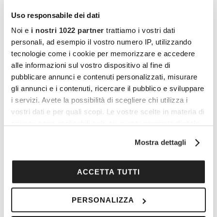
Data:
Uso responsabile dei dati
10 Marzo 2024
Noi e
i nostri 1022 partner
trattiamo i vostri dati
personali, ad esempio il vostro numero IP, utilizzando
Ora:
tecnologie come i cookie per memorizzare e accedere
11:00 - 12:00
alle informazioni sul vostro dispositivo al fine di
pubblicare annunci e contenuti personalizzati, misurare
LUOGO
gli annunci e i contenuti, ricercare il pubblico e sviluppare
Vicolo dei Lavandai, Milano
i servizi. Avete la possibilità di scegliere chi utilizza i
vostri dati e per quali scopi. Le vostre scelte in materia di
Vicolo Lavandai
privacy sono applicabili solo su questa proprietà digitale
Milano
,
20144
Italy
+ Google Maps
in cui avete effettuato le vostre scelte. È possibile
Mostra dettagli
modificare o revocare il proprio consenso in qualsiasi
momento dalla Dichiarazione sui cookie o facendo clic
sull'icona di attivazione della privacy.
ACCETTA TUTTI
Con il tuo consenso, vorremmo anche:
PERSONALIZZA
raccogliere informazioni sulla tua posizione