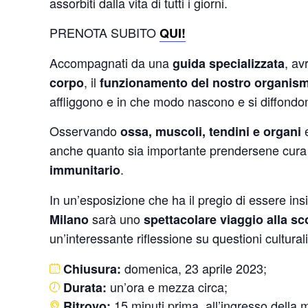
assorbiti dalla vita di tutti i giorni.
PRENOTA SUBITO
QUI!
Accompagnati da una
, av
guida specializzata
, il
corpo
funzionamento del nostro organis
affliggono e in che modo nascono e si diffondo
Osservando
e
ossa, muscoli, tendini e organi
anche quanto sia importante prendersene cura 
.
immunitario
In un’esposizione che ha il pregio di essere in
sarà uno
Milano
spettacolare viaggio alla sc
un’interessante riflessione su questioni culturali
domenica, 23 aprile 2023;
Chiusura:
un’ora e mezza circa;
Durata:
15 minuti prima, all’ingresso della m
Ritrovo: