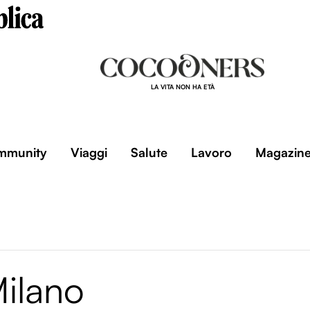
LA VITA NON HA ETÀ
mmunity
Viaggi
Salute
Lavoro
Magazin
ilano