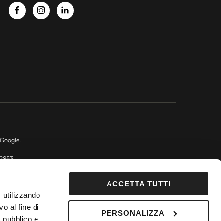
 Google.
92853
DepositPhotos
ACCETTA TUTTI
 Fondo Vacanze Felici n. 2737
, utilizzando
o al fine di
PERSONALIZZA
l pubblico e