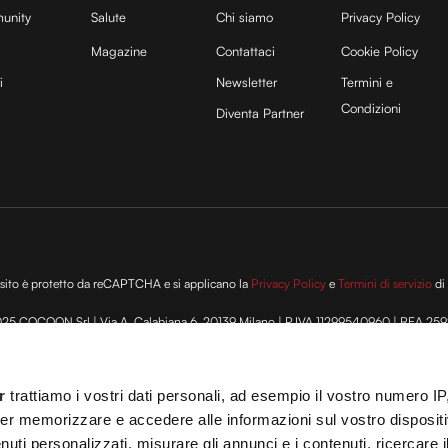
unity
Salute
Chi siamo
Privacy Policy
Magazine
Contattaci
Cookie Policy
i
Newsletter
Termini e
Condizioni
Diventa Partner
sito è protetto da reCAPTCHA e si applicano la
Privacy Policy
e
Termini di servizio
di
25 COCOON Srl | Via A. Calabiana 6, 20139 Milano | P.IVA 11299540960 | REA 25
ei
Cookies
–
Termini e Condizioni
– Le immagini stock sono parzialmente fornite da
 T.O. 148078 del 13/03/2024|
info@cocooners.com
| RC Unipol 198891541 | Iscrizione
r
trattiamo i vostri dati personali, ad esempio il vostro numero IP
er memorizzare e accedere alle informazioni sul vostro dispositiv
uti personalizzati, misurare gli annunci e i contenuti, ricercare i