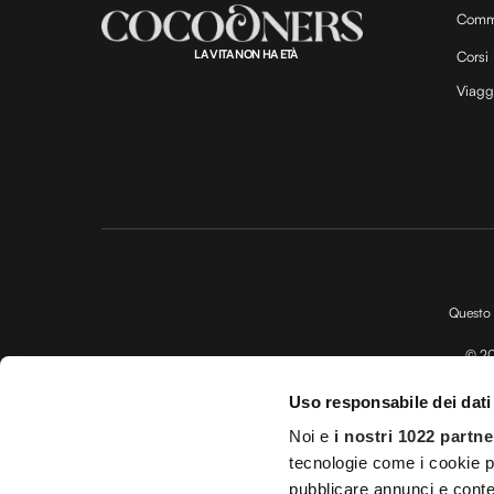
Comm
LA VITA NON HA ETÀ
Corsi
Viagg
Questo 
© 20
Impostazioni d
Uso responsabile dei dati
Licenza Agenzia di viaggio e
Noi e
i nostri 1022 partne
tecnologie come i cookie p
pubblicare annunci e conten