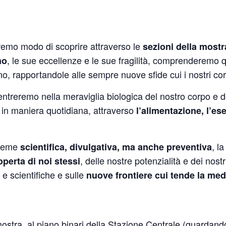
remo modo di scoprire attraverso le
sezioni della mostra
, le sue eccellenze e le sue fragilità, comprenderemo q
mo
no, rapportandole alle sempre nuove sfide cui i nostri c
ntreremo nella meraviglia biologica del nostro corpo e d
in maniera quotidiana, attraverso
l’alimentazione, l’ese
sieme
, l
scientifica, divulgativa, ma anche preventiva
, delle nostre potenzialità e dei nos
operta di noi stessi
 e scientifiche e sulle
nuove frontiere cui tende la med
ostra, al piano binari della Stazione Centrale (guardando i