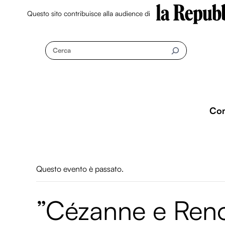
Questo sito contribuisce alla audience di
Skip
to
Cerca
content
Co
Questo evento è passato.
”Cézanne e Reno