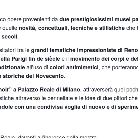
ico opere provenienti da
due prestigiosissimi musei pa
e quelle
che h
novità, concettuali, tecniche e stilistiche
.
 secoli
itatori tra le
grandi tematiche impressioniste di Reno
e il
lla Parigi fin de siècle
movimento dei corpi e del
all’uso di
, che porteranno
adizionale
colori antimimetici
.
 storiche del Novecento
, attraverserà quei poc
noir” a Palazzo Reale di Milano
stiche attraverso le pennellate e le idee di due pittori ch
andole con una condivisa voglia di nuovo e di sperim
 Reale, davanti all’ingresso della mostra