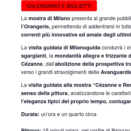
CALENDARIO E BIGLIETTI
La
presenta al grande pubbl
mostra di Milano
permettendo di addentrarsi in tutt
l’Orangerie,
correnti più innovative ed amate degli ultimi
La
condurrà i vis
visita guidata di Milanoguida
, la
sgargianti
mondanità allegra e frizzante de
, dall’
Cézanne
abolizione della prospettiva tr
verso i grandi stravolgimenti delle
Avanguardie
La
visita guidata alla mostra “Cézanne e Re
, analizzandone le caratteri
senso della pittura
l’eleganza tipici del proprio tempo, coniug
un’ora e un quarto circa
Durata:
15 minuti prima, nel cortile di Palazzo
Ritrovo: