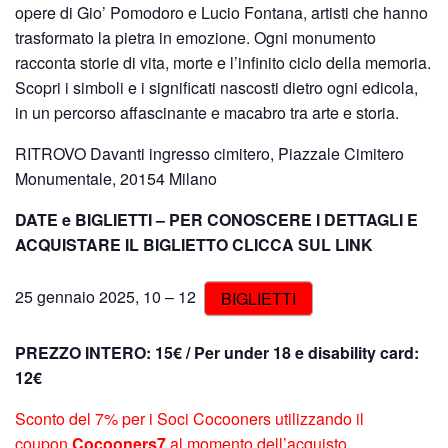
opere di Gio’ Pomodoro e Lucio Fontana, artisti che hanno
trasformato la pietra in emozione. Ogni monumento
racconta storie di vita, morte e l’infinito ciclo della memoria.
Scopri i simboli e i significati nascosti dietro ogni edicola,
in un percorso affascinante e macabro tra arte e storia.
RITROVO Davanti ingresso cimitero, Piazzale Cimitero
Monumentale, 20154 Milano
DATE e BIGLIETTI –
PER CONOSCERE I DETTAGLI E
ACQUISTARE IL BIGLIETTO CLICCA SUL LINK
25 gennaio 2025, 10 – 12
BIGLIETTI
PREZZO INTERO:
15€ / P
er under 18 e disability card:
12€
Sconto del 7% per i Soci Cocooners utilizzando il
coupon
Cocooners7
al momento dell’acquisto