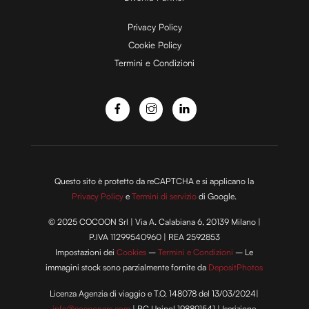
Privacy Policy
Cookie Policy
Termini e Condizioni
Questo sito è protetto da reCAPTCHA e si applicano la
Privacy Policy
e
Termini di servizio
di Google.
© 2025 COCOON Srl | Via A. Calabiana 6, 20139 Milano |
P.IVA 11299540960 | REA 2592853
Impostazioni dei
Cookies
–
Termini e Condizioni
– Le
immagini stock sono parzialmente fornite da
DepositPhotos
Licenza Agenzia di viaggio e T.O. 148078 del 13/03/2024|
info@cocooners.com
| RC Unipol 198891541 | Iscrizione