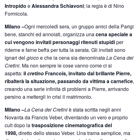
Intropido
e
Alessandra Schiavoni
; la regia è di Nino
Formicola.
Milano –
Ogni mercoledì sera, un gruppo amici della Parigi
bene, stanchi ed annoiati, organizza una
cena speciale a
cui vengono invitati personaggi ritenuti stupidi
per
riderne e farne beffa per tutta la serata. Gli invitati sono
ignari del
gioco
e che la cena sia denominata
La Cena dei
Cretini
. Ma non sempre le cose vanno come ci si
aspetta:
il
cretino
Francois, invitato dal brillante Pierre,
ribalterà la situazione, passando da vittima a carnefice
,
creando una serie infinita di problemi a Pierre, arrivando
persino a mettergli in crisi il matrimonio.
Milano –
La Cena dei Cretini
è stata scritta negli anni
Novanta da Francis Veber, diventando un vero e proprio
cult dopo la
trasposizione cinematografica del
1998,
diretto dello stesso Veber. Una trama semplice, ma