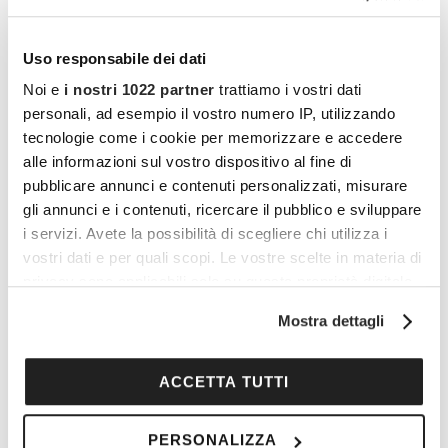
Uso responsabile dei dati
Noi e
i nostri 1022 partner
trattiamo i vostri dati
personali, ad esempio il vostro numero IP, utilizzando
tecnologie come i cookie per memorizzare e accedere
alle informazioni sul vostro dispositivo al fine di
pubblicare annunci e contenuti personalizzati, misurare
gli annunci e i contenuti, ricercare il pubblico e sviluppare
i servizi. Avete la possibilità di scegliere chi utilizza i
vostri dati e per quali scopi. Le vostre scelte in materia di
privacy sono applicabili solo su questa proprietà digitale
in cui avete effettuato le vostre scelte. È possibile
Mostra dettagli
Prenditi cura della tua salute
modificare o revocare il proprio consenso in qualsiasi
momento dalla Dichiarazione sui cookie o facendo clic
in pochi clic
sull'icona di attivazione della privacy.
ACCETTA TUTTI
Con il tuo consenso, vorremmo anche:
PERSONALIZZA