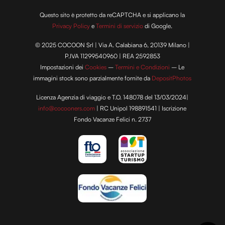
Questo sito è protetto da reCAPTCHA e si applicano la
Privacy Policy
e
Termini di servizio
di Google.
© 2025 COCOON Srl | Via A. Calabiana 6, 20139 Milano |
P.IVA 11299540960 | REA 2592853
Impostazioni dei
Cookies
–
Termini e Condizioni
– Le
immagini stock sono parzialmente fornite da
DepositPhotos
Licenza Agenzia di viaggio e T.O. 148078 del 13/03/2024|
info@cocooners.com
| RC Unipol 198891541 | Iscrizione
Fondo Vacanze Felici n. 2737