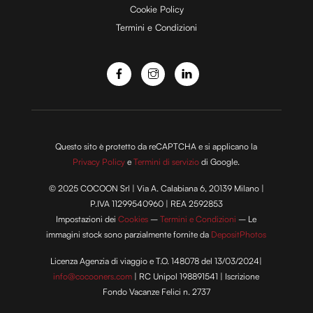
Cookie Policy
Termini e Condizioni
Questo sito è protetto da reCAPTCHA e si applicano la
Privacy Policy
e
Termini di servizio
di Google.
© 2025 COCOON Srl | Via A. Calabiana 6, 20139 Milano |
P.IVA 11299540960 | REA 2592853
Impostazioni dei
Cookies
–
Termini e Condizioni
– Le
immagini stock sono parzialmente fornite da
DepositPhotos
Licenza Agenzia di viaggio e T.O. 148078 del 13/03/2024|
info@cocooners.com
| RC Unipol 198891541 | Iscrizione
Fondo Vacanze Felici n. 2737