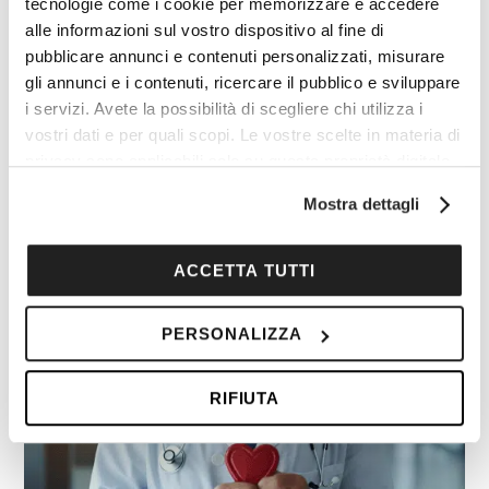
tecnologie come i cookie per memorizzare e accedere
alle informazioni sul vostro dispositivo al fine di
pubblicare annunci e contenuti personalizzati, misurare
I vantaggi di essere un
gli annunci e i contenuti, ricercare il pubblico e sviluppare
i servizi. Avete la possibilità di scegliere chi utilizza i
Cocooners
vostri dati e per quali scopi. Le vostre scelte in materia di
privacy sono applicabili solo su questa proprietà digitale
in cui avete effettuato le vostre scelte. È possibile
Mostra dettagli
modificare o revocare il proprio consenso in qualsiasi
momento dalla Dichiarazione sui cookie o facendo clic
sull'icona di attivazione della privacy.
ACCETTA TUTTI
Con il tuo consenso, vorremmo anche:
PERSONALIZZA
raccogliere informazioni sulla tua posizione
geografica, con un'approssimazione di qualche
RIFIUTA
metro,
Identificare il tuo dispositivo, scansionandolo
attivamente alla ricerca di caratteristiche specifiche
(impronte digitali).