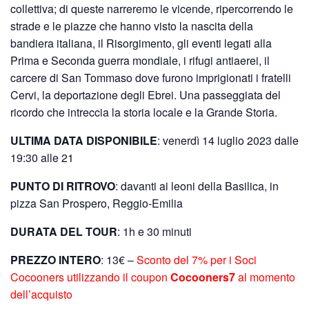
collettiva; di queste narreremo le vicende, ripercorrendo le
strade e le piazze che hanno visto la nascita della
bandiera italiana, il Risorgimento, gli eventi legati alla
Prima e Seconda guerra mondiale, i rifugi antiaerei, il
carcere di San Tommaso dove furono imprigionati i fratelli
Cervi, la deportazione degli Ebrei. Una passeggiata del
ricordo che intreccia la storia locale e la Grande Storia.
ULTIMA DATA DISPONIBILE
: venerdì 14 luglio 2023 dalle
19:30 alle 21
PUNTO DI RITROVO
: davanti ai leoni della Basilica, in
pizza San Prospero, Reggio-Emilia
DURATA DEL TOUR
: 1h e 30 minuti
PREZZO INTERO
: 13€ –
Sconto del 7% per i Soci
Cocooners utilizzando il coupon
Cocooners7
al momento
dell’acquisto