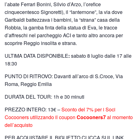
l’abate Ferrari Bonini, Silvio d’Arzo, l’orefice
cinquecentesco Signoretti), il “lanternone”, la via dove
Garibaldi battezzava i bambini, la “strana” casa della
Robbia, la gamba finta della statua di Eva, le tracce
d’affreschi nel parcheggio ACI e tanto altro ancora per
scoprire Reggio insolita e strana.
ULTIMA DATA DISPONIBILE
:
sabato 8 luglio dalle 17 alle
18:30
PUNTO DI RITROVO: Davanti all’arco di S.Croce, Via
Roma, Reggio Emilia
DURATA DEL TOUR: 1h e 30 minuti
PREZZO INTERO: 13€ –
Sconto del 7% per i Soci
Cocooners utilizzando il coupon
Cocooners7
al momento
dell’acquisto
PER ACQUISTARE IL BIGLIETTO CLICCA SUL LINK