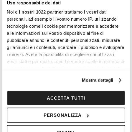
Uso responsabile dei dati
Noi e
i nostri 1022 partner
trattiamo i vostri dati
personali, ad esempio il vostro numero IP, utilizzando
tecnologie come i cookie per memorizzare e accedere
alle informazioni sul vostro dispositivo al fine di
pubblicare annunci e contenuti personalizzati, misurare
gli annunci e i contenuti, ricercare il pubblico e sviluppare
i servizi. Avete la possibilità di scegliere chi utilizza i
I vantaggi di essere un
vostri dati e per quali scopi. Le vostre scelte in materia di
privacy sono applicabili solo su questa proprietà digitale
Cocooners
in cui avete effettuato le vostre scelte. È possibile
Mostra dettagli
modificare o revocare il proprio consenso in qualsiasi
momento dalla Dichiarazione sui cookie o facendo clic
sull'icona di attivazione della privacy.
ACCETTA TUTTI
Con il tuo consenso, vorremmo anche:
PERSONALIZZA
raccogliere informazioni sulla tua posizione
geografica, con un'approssimazione di qualche