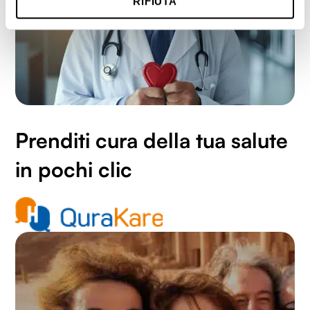
RIFIUTA
metro,
Identificare il tuo dispositivo, scansionandolo
attivamente alla ricerca di caratteristiche specifiche
(impronte digitali).
Approfondisci come vengono elaborati i tuoi dati personali
e imposta le tue preferenze nella
sezione dettagli
. Puoi
modificare o ritirare il tuo consenso in qualsiasi momento
dalla Dichiarazione sui cookie.
Prenditi cura della tua salute
Utilizziamo i cookie per personalizzare contenuti ed
in pochi clic
annunci, per fornire funzionalità dei social media e per
analizzare il nostro traffico. Condividiamo inoltre
informazioni sul modo in cui utilizzi il nostro sito con i
nostri partner che si occupano di analisi dei dati web,
pubblicità e social media, i quali potrebbero combinarle
con altre informazioni che hai fornito loro o che hanno
raccolto dal tuo utilizzo dei loro servizi.