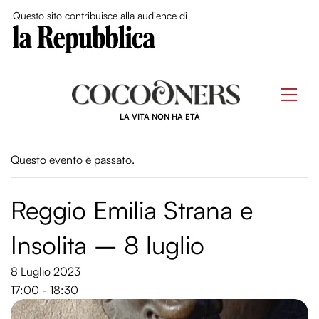
Close Me
Questo sito contribuisce alla audience di
Skip
to
Men
content
LA VITA NON HA ETÀ
Questo evento è passato.
Reggio Emilia Strana e
Insolita – 8 luglio
8 Luglio 2023
17:00 - 18:30