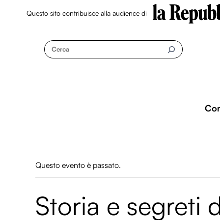
Questo sito contribuisce alla audience di
Skip
to
Cerca
content
Co
Questo evento è passato.
Storia e segreti 