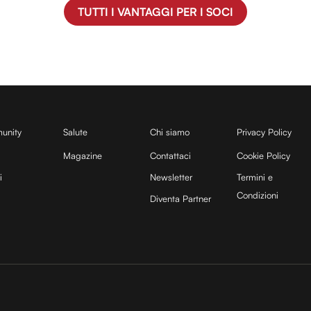
TUTTI I VANTAGGI PER I SOCI
unity
Salute
Chi siamo
Privacy Policy
Magazine
Contattaci
Cookie Policy
i
Newsletter
Termini e
Condizioni
Diventa Partner