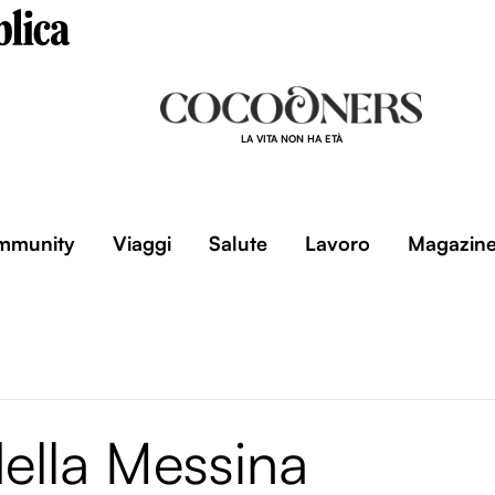
LA VITA NON HA ETÀ
mmunity
Viaggi
Salute
Lavoro
Magazin
della Messina