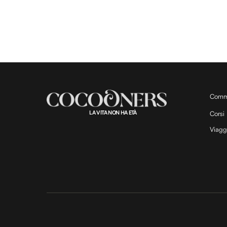
Comm
LA VITA NON HA ETÀ
Corsi
Viagg